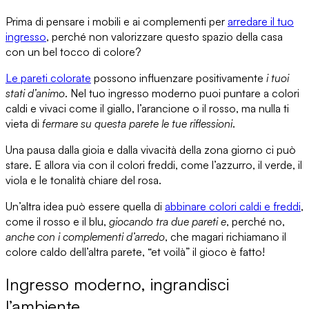
Prima di pensare i mobili e ai complementi per
arredare il tuo
ingresso
, perché non valorizzare questo spazio della casa
con
un bel tocco di colore?
Le pareti colorate
possono
influenzare positivamente
i tuoi
stati d’animo
. Nel tuo ingresso moderno puoi
puntare a colori
caldi e vivaci
come il giallo, l’arancione o il rosso, ma nulla ti
vieta di
fermare su questa parete le tue riflessioni
.
Una pausa dalla gioia e dalla vivacità
della zona giorno ci può
stare. E allora via con il
colori freddi
, come l’azzurro, il verde, il
viola e le tonalità chiare del rosa.
Un’altra idea può essere quella di
abbinare colori caldi e freddi
,
come
il rosso e il blu
,
giocando tra due pareti e
, perché no,
anche con i complementi d’arredo
, che magari richiamano il
colore caldo dell’altra parete, “et voilà” il gioco è fatto!
Ingresso moderno, ingrandisci
l’ambiente