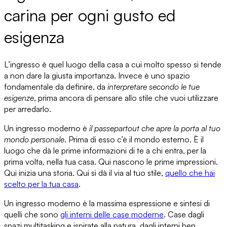
carina per ogni gusto ed
esigenza
L’ingresso
è quel luogo della casa a cui molto spesso si tende
a non dare la giusta importanza. Invece è
uno spazio
fondamentale da definire
, da
interpretare secondo le tue
esigenze
, prima ancora di pensare allo stile che vuoi utilizzare
per arredarlo.
Un ingresso moderno è
il passepartout che apre la porta al tuo
mondo personale
. Prima di esso c’è il
mondo esterno
. È il
luogo che dà le prime informazioni di te a chi entra, per la
prima volta, nella tua casa. Qui nascono le prime impressioni.
Qui inizia una storia.
Qui si dà il via al tuo stile
,
quello che hai
scelto per la tua casa
.
Un ingresso moderno è
la massima espressione e sintesi
di
quelli che sono
gli interni delle case moderne
. Case dagli
spazi multitasking
e
ispirate alla natura
, dagli interni ben