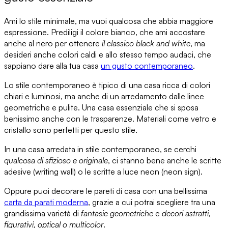
Ami lo stile minimale
, ma vuoi qualcosa che abbia maggiore
espressione.
Prediligi il colore bianco
, che ami accostare
anche al nero per ottenere
il classico black and white
, ma
desideri anche
colori caldi e allo stesso tempo audaci
, che
sappiano dare alla tua casa
un gusto contemporaneo
.
Lo stile contemporaneo
è tipico di una casa ricca di colori
chiari e luminosi, ma anche di un arredamento dalle linee
geometriche e pulite. Una casa essenziale che
si sposa
benissimo anche con le trasparenze
. Materiali come
vetro e
cristallo
sono perfetti per questo stile.
In una casa arredata in stile contemporaneo, se cerchi
qualcosa di sfizioso e originale
, ci stanno bene anche
le scritte
adesive
(writing wall) o
le scritte a luce neon
(neon sign).
Oppure puoi decorare le pareti di casa con una
bellissima
carta da parati moderna
, grazie a cui potrai scegliere tra una
grandissima varietà di
fantasie geometriche
e
decori astratti,
figurativi, optical o multicolor
.