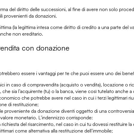
rma del diritto delle successioni, al fine di avere non solo
procedu
li provenienti da donazioni.
ittima
(la legittima intesa come diritto di credito a una parte del v
anche non ereditario.
avendita con donazione
 potrebbero essere
i vantaggi per te che puoi essere uno dei benef
ici
in caso di compravendita (acquisto o vendita), locazione o ric
, che sia
l’acquirente
(tu) o
la banca
, viene così tutelato anche a
omico che potrebbe avere nel caso in cui i terzi legittimari rius
one di restituzione;
ile proveniente da donazione diventi
oggetto di una controversia
valore monetario. L’indennizzo corrisponde:
ichiesta del risarcimento, nel caso in cui tu dovessi restituire la 
ittimari come alternativa alla restituzione dell’immobile;