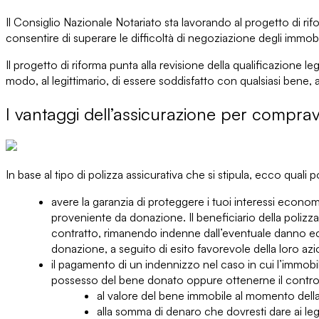
Il
Consiglio Nazionale Notariato
sta lavorando al progetto di rifo
consentire di
superare le difficoltà di negoziazione
degli immobi
Il progetto di riforma punta alla
revisione della qualificazione leg
modo, al legittimario, di essere
soddisfatto con qualsiasi bene
, 
I vantaggi dell’assicurazione per compr
In base al
tipo di polizza assicurativa
che si stipula, ecco quali
avere la
garanzia di proteggere i tuoi interessi econom
proveniente da donazione. Il beneficiario della polizza
contratto, rimanendo indenne dall’eventuale danno econ
donazione, a seguito di esito favorevole della loro azi
il
pagamento di un indennizzo
nel caso in cui l’immob
possesso del bene donato oppure ottenerne il contro
al
valore del bene immobile
al momento della r
alla
somma di denaro
che dovresti dare ai leg