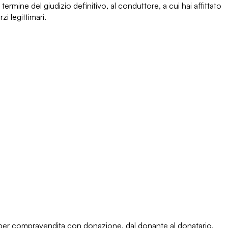
termine del giudizio definitivo, al conduttore, a cui hai affittato
zi legittimari.
a
e per compravendita con donazione, dal donante al donatario,