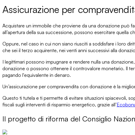
Assicurazione per compravendit
Acquistare un immobile che proviene da una donazione
può far
all’apertura della sua successione, possono esercitare quella 
Oppure, nel caso in cui non siano riusciti a soddisfare i
loro dirit
che sei il terzo acquirente, nei
venti anni
successivi alla donazi
I legittimari possono
impugnare e rendere nulla una donazione
donazione o possono ottenere il controvalore monetario. Il te
pagando l'equivalente in denaro.
Un’assicurazione per compravendita con donazione
è la miglio
Questo ti
tutela
e ti permette di evitare situazioni spiacevoli, so
fiscali sugli
interventi di risparmio energetico
, grazie all’
Ecobonu
Il progetto di riforma del Consiglio Nazio