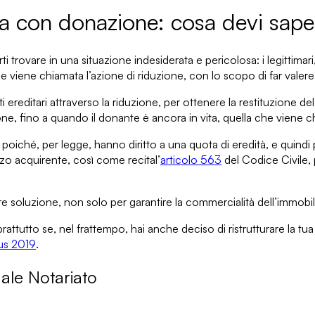
a con donazione: cosa devi sape
ti trovare in una situazione indesiderata e pericolosa: i legittimari
che viene chiamata
l’azione di riduzione
, con lo scopo di
far valere 
ti ereditari
attraverso la riduzione, per ottenere la restituzione de
one, fino a quando il donante è ancora in vita, quella che viene 
, poiché, per legge, hanno diritto a
una quota di eredità
, e quindi
rzo acquirente, così come recita
l’
articolo 563
del Codice Civile
,
re soluzione, non solo per garantire la commercialità dell’immob
prattutto se, nel frattempo, hai anche deciso di ristrutturare la t
s 2019
.
nale Notariato