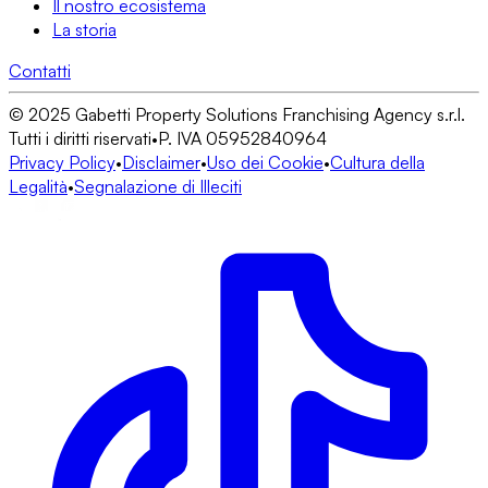
Il nostro ecosistema
La storia
Contatti
© 2025 Gabetti Property Solutions Franchising Agency s.r.l.
Tutti i diritti riservati
•
P. IVA 05952840964
Privacy Policy
•
Disclaimer
•
Uso dei Cookie
•
Cultura della
Legalità
•
Segnalazione di Illeciti