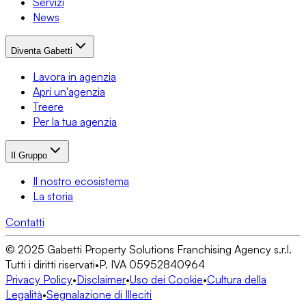
Servizi
News
Diventa Gabetti
Lavora in agenzia
Apri un'agenzia
Treere
Per la tua agenzia
Il Gruppo
Il nostro ecosistema
La storia
Contatti
© 2025 Gabetti Property Solutions Franchising Agency s.r.l.
Tutti i diritti riservati
•
P. IVA 05952840964
Privacy Policy
•
Disclaimer
•
Uso dei Cookie
•
Cultura della
Legalità
•
Segnalazione di Illeciti