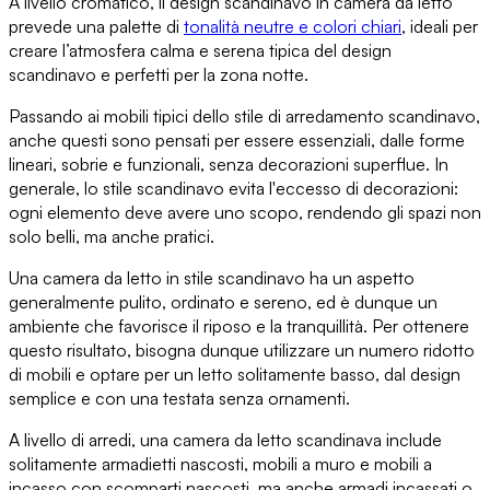
A livello cromatico, il design scandinavo in camera da letto
prevede una palette di
tonalità neutre e colori chiari
, ideali per
creare l’atmosfera calma e serena tipica del design
scandinavo e perfetti per la zona notte.
Passando ai
mobili tipici dello stile di arredamento scandinavo
,
anche questi sono pensati per essere essenziali, dalle forme
lineari, sobrie e funzionali, senza decorazioni superflue. In
generale, lo stile scandinavo
evita l'eccesso di decorazioni
:
ogni elemento deve avere uno scopo, rendendo gli spazi non
solo belli, ma anche pratici.
Una camera da letto in stile scandinavo ha un aspetto
generalmente pulito, ordinato e sereno, ed è dunque u
n
ambiente che favorisce il riposo e la tranquillità
. Per ottenere
questo risultato, bisogna dunque utilizzare
un numero ridotto
di mobili
e optare per un letto solitamente basso, dal design
semplice e con u
na testata senza ornamenti
.
A livello di arredi, una camera da letto scandinava include
solitamente
armadietti nascosti, mobili a muro e mobili a
incasso
con scomparti nascosti, ma anche armadi incassati o