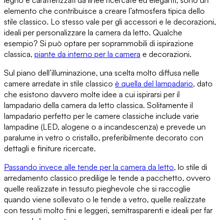
legno e caratterizzati da linee ricercate ed eleganti, sono un
elemento che contribuisce a
creare l’atmosfera tipica dello
stile classico
. Lo stesso vale per
gli accessori e le decorazioni
,
ideali per personalizzare la camera da letto. Qualche
esempio? Si può optare per
soprammobili di ispirazione
classica
,
piante da interno per la camera
e decorazioni.
Sul piano dell’illuminazione
, una scelta molto diffusa nelle
camere arredate in stile classico
è quella del lampadario
, dato
che esistono davvero molte idee a cui ispirarsi per
il
lampadario della camera da letto classica
. Solitamente il
lampadario perfetto per le camere classiche
include varie
lampadine
(LED, alogene o a incandescenza)
e prevede un
paralume
in vetro o cristallo, preferibilmente decorato con
dettagli e finiture ricercate.
Passando invece alle
tende per la camera da letto
, lo stile di
arredamento classico predilige le
tende a pacchetto
, ovvero
quelle realizzate in tessuto pieghevole che si raccoglie
quando viene sollevato o le
tende a vetro
, quelle realizzate
con tessuti molto fini e leggeri,
semitrasparenti e ideali per far