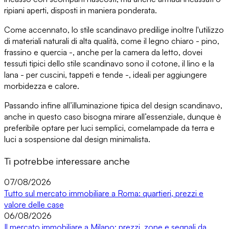
ripiani aperti,
disposti in maniera ponderata
.
Come accennato, lo stile scandinavo predilige inoltre
l'utilizzo
di materiali naturali di alta qualità
, come il legno chiaro - pino,
frassino e quercia -, anche per la camera da letto, dove
i
tessuti tipici dello stile scandinavo
sono il cotone, il lino e la
lana - per cuscini, tappeti e tende -, ideali per aggiungere
morbidezza e calore.
Passando infine
all’illuminazione tipica del design scandinavo
,
anche in questo caso bisogna mirare all’essenziale, dunque è
preferibile optare per luci semplici, come
lampade da terra e
luci a sospensione
dal design minimalista.
Ti potrebbe interessare anche
07/08/2026
Tutto sul mercato immobiliare a Roma: quartieri, prezzi e
valore delle case
06/08/2026
Il mercato immobiliare a Milano: prezzi, zone e segnali da