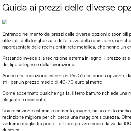
Guida ai prezzi delle diverse opz
Entrando nel merito dei
prezzi delle diverse opzioni disponibili
utilizzati, della lunghezza e dell'altezza della recinzione, nonc
rappresentata dalle recinzioni in rete metallica
, che hanno un co
Passando invece alla
recinzione esterna in legno
, il prezzo sa
del tipo di legno
e della lavorazione.
Anche
una recinzione esterna in PVC è una buona opzione
, d
stili, per
un prezzo medio di 40-70 euro al metro
.
Come accennato qualche riga fa, i
l ferro battuto richiede un
elegante e resistente.
Una recinzione esterna in cemento
, invece, ha un costo medio
recinzione migliore per chi cerca una maggiore sicurezza. Olt
vedremo meglio tra poco - e il loro prezzo medio da va dai 10
duratura.