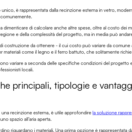
o unico,
è rappresentata dalla recinzione esterna in vetro
, modern
o comunemente.
na dimenticare di
calcolare anche altre spese
, oltre al costo dei m
a regione e della complessità del progetto, ma in media può andare
 di costruzione da ottenere
- il cui costo può variare da comun
er materiali come il legno e il ferro battuto, che solitamente richi
ssono
variare a seconda delle specifiche condizioni del progetto 
essionisti locali.
che principali, tipologie e vantagg
re una recinzione esterna
, è utile approfondire
la soluzione rappre
uno spazio all’aria aperta.
dino riguardano i materiali.
Una prima opzione è rappresentata dal