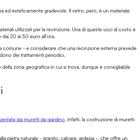
a ed esteticamente gradevole. Il vetro, però,
è un materiale
ateriali utilizzati per la recinzione.
Una di queste voci di costo è
 dai 20 ai 50 euro all’ora.
e a comune - e considerare che
una recinzione esterna prevede
edono dei trattamenti periodici.
e della zona geografica
in cui si trova, dunque è consigliabile
i
sentata dai muretti da giardino
. Infatti,
la costruzione di muretti
la pietra naturale
- granito, calcare, ardesia -, che offre un