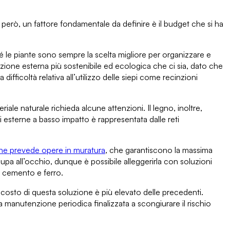
a, però, un fattore fondamentale da
definire è il budget che si ha
é le piante sono sempre la scelta migliore per organizzare e
nzione esterna più sostenibile ed ecologica che ci sia
, dato che
a difficoltà relativa all’utilizzo delle siepi come recinzioni
ale naturale richieda alcune attenzioni. Il legno, inoltre,
oni esterne a basso impatto è
rappresentata dalle reti
 che prevede opere in muratura
, che garantiscono la massima
cupa all’occhio
, dunque è possibile alleggerirla con soluzioni
in cemento e ferro
.
l costo di questa soluzione è più elevato delle precedenti.
a manutenzione periodica
finalizzata a scongiurare il rischio