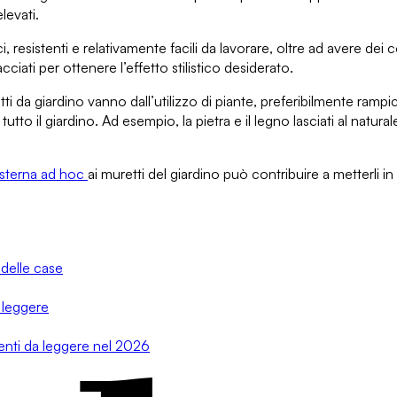
levati.
ci,
resistenti e relativamente facili da lavorare
, oltre ad avere dei c
acciati
per ottenere l’effetto stilistico desiderato
.
tti da giardino
vanno dall’utilizzo di piante, preferibilmente rampic
 tutto il giardino. Ad esempio,
la pietra e il legno lasciati al natu
 esterna ad hoc
ai muretti del giardino
può contribuire a metterli in 
 delle case
 leggere
menti da leggere nel 2026