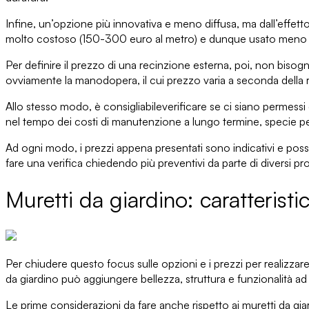
Infine, un’opzione più innovativa e meno diffusa, ma dall’effett
molto costoso
(150-300 euro al metro) e dunque usato men
Per definire il prezzo di una recinzione esterna, poi, non bisog
ovviamente la manodopera
, il cui prezzo varia a seconda dell
Allo stesso modo, è consigliabile
verificare se ci siano permessi
nel tempo dei costi di manutenzione a lungo termine
, specie p
Ad ogni modo, i prezzi appena presentati sono indicativi e po
fare una verifica chiedendo più preventivi da parte di diversi prof
Muretti da giardino: caratteristi
Per chiudere questo focus sulle
opzioni e i prezzi per realizza
da giardino
può aggiungere bellezza, struttura e funzionalità ad 
Le prime considerazioni da fare anche rispetto ai muretti da giar