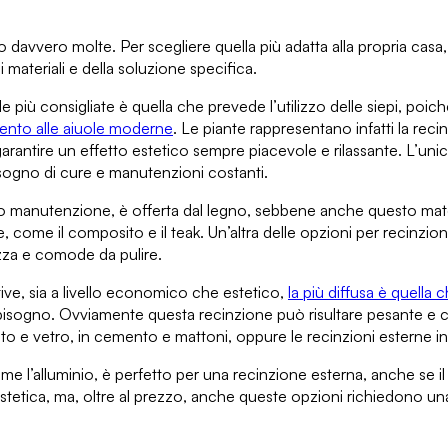
 davvero molte. Per scegliere quella più adatta alla propria cas
 materiali e della soluzione specifica.
le più consigliate è quella che prevede l’utilizzo delle siepi
, poich
mento alle aiuole moderne
. Le piante rappresentano infatti
la reci
garantire
un effetto estetico sempre piacevole e rilassante
. L’unic
ogno di cure e manutenzioni costanti
.
no manutenzione,
è offerta dal legno
, sebbene anche questo materi
e
, come il composito e il teak. Un’altra delle opzioni per recinzi
tezza e comode da pulire.
tive
, sia a livello economico che estetico,
la più diffusa è quella
ha bisogno. Ovviamente
questa recinzione può risultare pesante e 
nto e vetro
, in cemento e mattoni, oppure
le recinzioni esterne 
me l’alluminio,
è perfetto per una recinzione esterna
, anche se i
estetica, ma, oltre al prezzo,
anche queste opzioni richiedono un