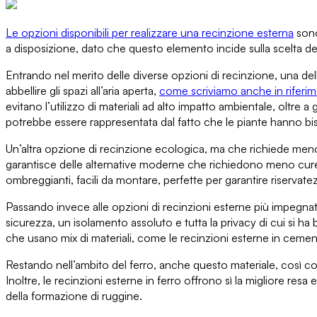
Le opzioni disponibili per realizzare una recinzione esterna
sono
a disposizione
, dato che questo elemento incide sulla scelta dei
Entrando nel merito delle diverse opzioni di recinzione,
una del
abbellire gli spazi all’aria aperta,
come scriviamo anche in riferi
evitano l’utilizzo di materiali ad alto impatto ambientale, oltre a 
potrebbe essere rappresentata dal fatto che le piante
hanno bis
Un’altra opzione di recinzione ecologica
, ma che richiede me
garantisce delle
alternative moderne che richiedono meno cur
ombreggianti
, facili da montare, perfette per garantire riserva
Passando invece alle
opzioni di recinzioni esterne più impegna
sicurezza, un isolamento assoluto e tutta la privacy di cui si 
che usano mix di materiali, come
le recinzioni esterne in ceme
Restando nell’ambito del ferro
, anche questo materiale, così co
Inoltre, le recinzioni esterne in ferro offrono sì la migliore resa 
della formazione di ruggine.