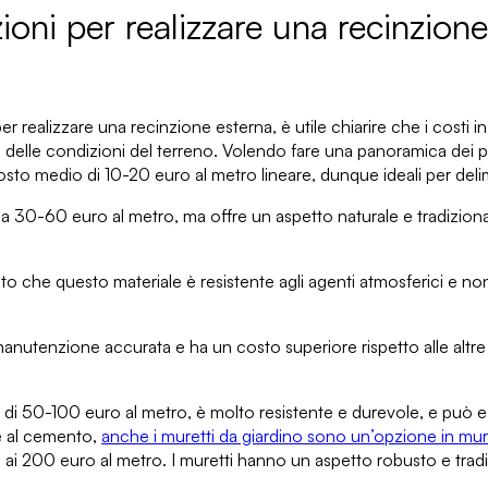
ioni per realizzare una recinzion
 per realizzare una recinzione esterna
, è utile chiarire che i cost
hé delle condizioni del terreno. Volendo fare
una panoramica dei p
sto medio di 10-20 euro al metro lineare, dunque ideali per delim
le a 30-60 euro al metro, ma offre un aspetto naturale e tradizio
ato che questo materiale è resistente agli agenti atmosferici e no
a manutenzione accurata e ha un costo superiore
rispetto alle alt
 di 50-100 euro al metro, è molto resistente e durevole, e
può es
re al cemento,
anche i muretti da giardino sono un’opzione in mur
0 ai 200 euro al metro.
I muretti hanno un aspetto robusto e trad