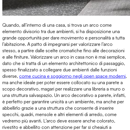
Quando, all’interno di una casa, si trova un
arco come
elemento divisorio tra due ambienti
, si ha disposizione una
grande opportunità per dare movimento e personalità a tutta
l’abitazione. A patto di impegnarsi per
valorizzare l’arco
stesso
, a partire dalle scelte cromatiche fino alle decorazioni
e alle finiture. Valorizzare un arco in casa non è mai semplice,
dato che si tratta di un elemento architettonico di passaggio,
spesso finalizzato a collegare due ambienti dalle funzioni
diverse,
come cucina e soggiorno negli open space moderni
,
ma anche ideale per poter essere
collocato su una parete a
scopo decorativo
, magari per realizzare una libreria a muro o
una struttura salvaspazio. Un
arco decorativo a parete
, infatti,
è perfetto per garantire unicità a un ambiente, ma anche per
abbellirlo grazie a una struttura che consente di inserire
specchi, quadri, mensole e altri elementi di arredo, come
vedremo più avanti. L’arco deve essere anche colorato,
rivestito e abbellito con attenzione per far sì che
aiuti a