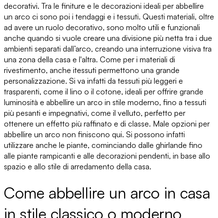
decorativi. Tra le
finiture e le decorazioni ideali per abbellire
un arco
ci sono poi i tendaggi e i tessuti. Questi materiali, oltre
ad avere un ruolo decorativo, sono molto utili e funzionali
anche quando si vuole creare una divisione più netta tra i due
ambienti separati dall’arco, creando una
interruzione visiva tra
una zona della casa e l'altra
. Come per i materiali di
rivestimento, anche i
tessuti permettono una grande
personalizzazione
. Si va infatti da tessuti più leggeri e
trasparenti, come il lino o il cotone, ideali per offrire grande
luminosità e abbellire un arco in stile moderno, fino a tessuti
più pesanti e impegnativi, come il velluto, perfetto per
ottenere un effetto più raffinato e di classe. Ma
le opzioni per
abbellire un arco
non finiscono qui. Si possono infatti
utilizzare anche le piante, cominciando dalle ghirlande fino
alle piante rampicanti e alle decorazioni pendenti, in base allo
spazio e allo
stile di arredamento della casa
.
Come abbellire un arco in casa
in stile classico o moderno