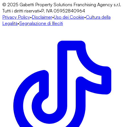
© 2025 Gabetti Property Solutions Franchising Agency s.r.l.
Tutti i diritti riservati
•
P. IVA 05952840964
Privacy Policy
•
Disclaimer
•
Uso dei Cookie
•
Cultura della
Legalità
•
Segnalazione di Illeciti