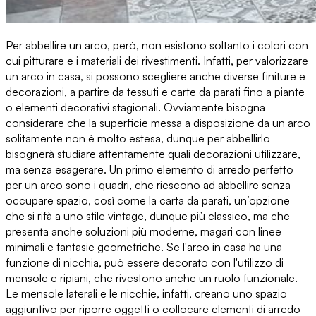
Per
abbellire un arco
, però, non esistono soltanto i colori con
cui pitturare e i materiali dei rivestimenti. Infatti, per
valorizzare
un arco in casa
, si possono scegliere anche diverse finiture e
decorazioni, a partire da tessuti e carte da parati fino a piante
o elementi decorativi stagionali. Ovviamente bisogna
considerare che la superficie messa a disposizione da un arco
solitamente non è molto estesa, dunque per abbellirlo
bisognerà
studiare attentamente quali decorazioni utilizzare
,
ma senza esagerare. Un primo elemento di arredo perfetto
per un arco sono i quadri, che riescono ad abbellire senza
occupare spazio, così come la carta da parati, un’opzione
che si rifà a uno stile vintage, dunque più classico, ma che
presenta anche soluzioni più moderne, magari con
linee
minimali e fantasie geometriche
. Se l'arco in casa ha una
funzione di nicchia, può essere decorato con l'utilizzo di
mensole e ripiani, che rivestono anche un ruolo funzionale.
Le mensole laterali e le nicchie, infatti, creano uno spazio
aggiuntivo per riporre oggetti o collocare elementi di arredo