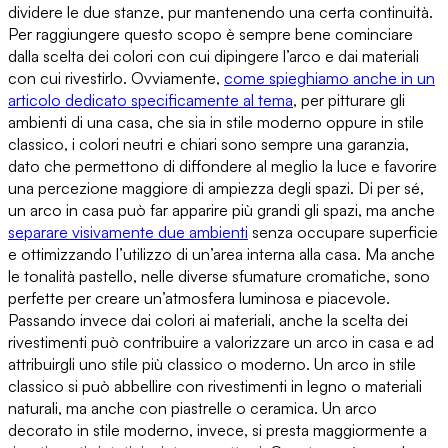
dividere le due stanze
, pur mantenendo una certa continuità.
Per raggiungere questo scopo è sempre bene cominciare
dalla
scelta dei colori con cui dipingere l’arco e dai materiali
con cui rivestirlo
. Ovviamente,
come spieghiamo anche in un
articolo dedicato specificamente al tema
, per pitturare gli
ambienti di una casa, che sia in stile moderno oppure in stile
classico, i colori neutri e chiari sono sempre una garanzia,
dato che permettono di diffondere al meglio la luce e
favorire
una percezione maggiore di ampiezza degli spazi
. Di per sé,
un arco in casa può far apparire più grandi gli spazi, ma anche
separare visivamente due ambienti
senza occupare superficie
e ottimizzando l’utilizzo di un’area interna alla casa. Ma anche
le tonalità pastello, nelle diverse sfumature cromatiche, sono
perfette per creare un’atmosfera luminosa e piacevole.
Passando invece dai colori ai materiali, anche
la scelta dei
rivestimenti può contribuire a valorizzare un arco
in casa e ad
attribuirgli uno stile più classico o moderno. Un arco in stile
classico si può
abbellire con rivestimenti in legno o materiali
naturali
, ma anche con piastrelle o ceramica. Un arco
decorato in stile moderno, invece, si presta maggiormente a