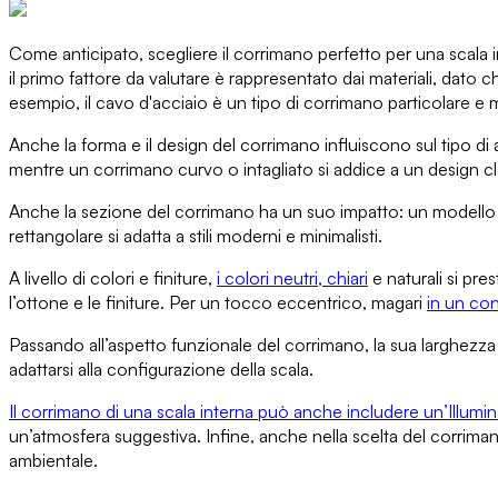
Come anticipato,
scegliere il corrimano perfetto per una scala 
il primo fattore da valutare è rappresentato dai materiali
, dato ch
esempio,
il cavo d'acciaio
è un tipo di corrimano particolare e 
Anche la forma e il design del corrimano
influiscono sul tipo di
mentre un corrimano curvo o intagliato si addice
a un design c
Anche
la sezione del corrimano ha un suo impatto
: un modello
rettangolare
si adatta a stili moderni e minimalisti.
A livello di colori e finiture,
i colori neutri, chiari
e naturali si pre
l’ottone e le finiture.
Per un tocco eccentrico
, magari
in un con
Passando all’aspetto funzionale del corrimano,
la sua larghezza
adattarsi alla configurazione della scala.
Il corrimano di una scala interna può anche
includere un’Illumi
un’atmosfera suggestiva. Infine, anche nella scelta del corrima
ambientale.