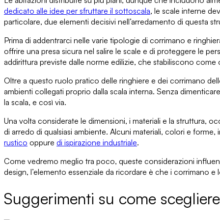
Le abitazioni distribuite su più piani, dunque che
includono alme
dedicato alle idee per sfruttare il sottoscala
,
le scale interne de
particolare, due elementi decisivi nell’arredamento di questa st
Prima di addentrarci nelle varie tipologie di corrimano e ringhiera
offrire una presa sicura
nel salire le scale e di
proteggere le per
addirittura previste dalle norme edilizie
, che stabiliscono come o
Oltre a questo
ruolo pratico delle ringhiere e dei corrimano dell
ambienti collegati proprio dalla scala interna. Senza dimentic
la scala, e così via.
Una volta considerate le dimensioni, i materiali e la struttura, o
di arredo di qualsiasi ambiente.
Alcuni materiali
, colori e forme,
rustico
oppure
di ispirazione industriale
.
Come vedremo meglio tra poco, queste considerazioni influ
design, l’elemento essenziale da ricordare è che i corrimano e 
Suggerimenti su come scegliere 