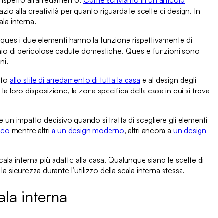
 rispetto all’arredamento.
Come scriviamo in un articolo
zio alla creatività per quanto riguarda le scelte di design. In
ala interna
.
e
questi due elementi hanno la funzione
rispettivamente di
ischio di pericolose cadute domestiche. Queste funzioni sono
ni.
ato
allo
stile di arredamento
di tutta la casa
e al design degli
, la loro disposizione, la zona specifica della casa in cui si trova
 un impatto decisivo quando si tratta di scegliere gli elementi
ico
mentre altri
a
un design moderno
, altri ancora a
un design
cala interna più adatto alla casa. Qualunque siano le scelte di
 la sicurezza durante l’utilizzo della scala
interna stessa.
la interna