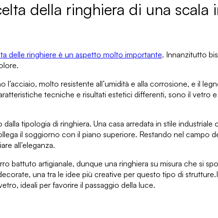
celta della ringhiera di una scala 
lta delle ringhiere è un aspetto molto importante
. Innanzitutto bi
olore.
ono
l’acciaio
, molto resistente all’umidità e alla corrosione,
e il leg
ratteristiche tecniche e risultati estetici differenti, sono
il vetro e
o dalla
tipologia di ringhiera
. Una casa arredata in stile industrial
collega il soggiorno con il piano superiore. Restando nel campo de
are all’eleganza.
ferro battuto artigianale
, dunque una ringhiera su misura che si spo
 decorate
, una tra le idee più creative per questo tipo di strutture.
vetro, ideali per
favorire il passaggio della luce
.