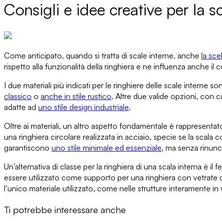
Consigli e idee creative per la s
Come anticipato, quando si tratta di scale interne, anche
la sce
rispetto alla
funzionalità della ringhiera
e ne influenza anche il c
I due materiali più indicati per le ringhiere
delle scale interne s
classico
o
anche in stile rustico
.
Altre due valide opzioni
, con ca
adatte ad
uno stile design industriale
.
Oltre ai materiali, un altro aspetto fondamentale è rappresentat
una ringhiera circolare realizzata in acciaio
, specie se la scala 
garantiscono
uno stile minimale ed essenziale
, ma senza rinunci
Un’alternativa di classe
per la ringhiera di una scala interna è
il 
essere utilizzato come
supporto per una ringhiera con vetrate
l’unico materiale utilizzato, come nelle strutture interamente in 
Ti potrebbe interessare anche