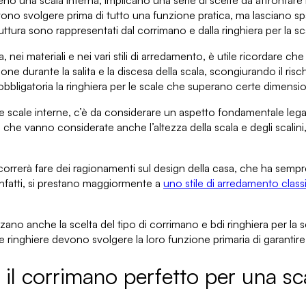
no una scala interna
, implicano una serie di scelte da affrontare
vono svolgere prima di tutto una funzione pratica
, ma lasciano spa
ruttura sono rappresentati
dal corrimano e dalla ringhiera per la sc
, nei materiali e nei vari stili di arredamento, è utile ricordare ch
sone
durante la salita e la discesa della scala, scongiurando il r
bbligatoria la ringhiera per le scale che superano certe dimensio
e scale interne
, c’è da considerare un aspetto fondamentale leg
are che vanno
considerate anche l’altezza della scala e degli scalini
ccorrerà fare dei
ragionamenti sul design della casa
, che ha sempre
 infatti, si prestano maggiormente a
uno stile di arredamento class
enzano anche
la scelta del tipo di corrimano e bdi ringhiera
per la s
le ringhiere devono svolgere la loro
funzione primaria di garantire
il corrimano perfetto per una sca