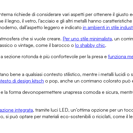
interna
richiede di considerare vari aspetti per ottenere il giusto 
e il legno, il vetro, l’acciaio e gli altri metalli hanno caratteristic
moderno, dall’aspetto leggero e indicato
in ambienti in stile indust
 atmosfera che si vuole creare.
Per uno stile minimalista
, un corri
lassico o vintage
, come il barocco o
lo shabby chic
.
 a sezione
rotonda
è più confortevole per la presa e
funziona megl
stano bene a qualsiasi contesto stilistico
, mentre i metalli lucidi o
testo di design kitsch
o pop, anche un corrimano colorato può e
 e la forma
devono
permettere una
presa comoda
e sicura, ment
nazione integrata
, tramite luci LED
, un’ottima opzione per un toc
no, si può
optare per materiali eco-sostenibili o riciclati
, come il l