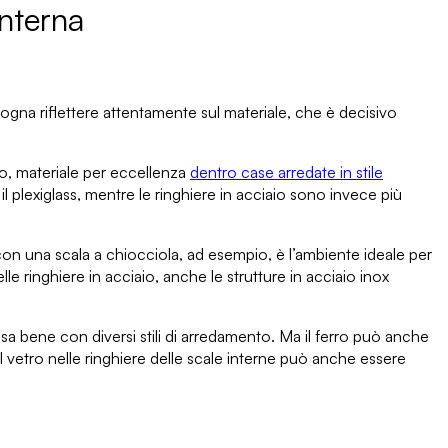
interna
sogna riflettere attentamente sul materiale, che è decisivo
no
, materiale per eccellenza
dentro case arredate in stile
 il plexiglass
, mentre le ringhiere in acciaio sono invece più
e con una scala a chiocciola, ad esempio, è l’ambiente
ideale per
lle ringhiere in acciaio, anche
le strutture in acciaio inox
sa bene con diversi stili di arredamento. Ma il ferro può anche
Il vetro nelle ringhiere delle scale
interne può anche essere