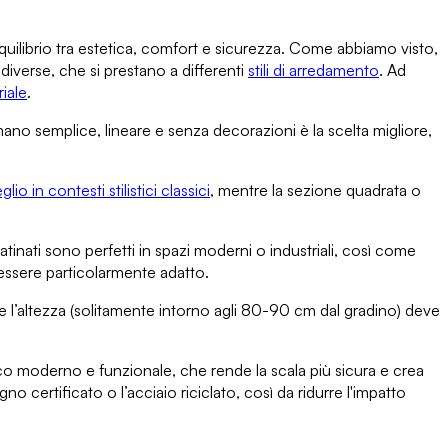
equilibrio tra estetica, comfort e sicurezza. Come abbiamo visto,
he diverse, che
si prestano a differenti
stili di arredamento
. Ad
riale
.
mano semplice, lineare e senza decorazioni è la scelta migliore,
io in contesti stilistici classici
, mentre la sezione
quadrata
o
 satinati sono perfetti in spazi moderni o industriali, così come
ssere particolarmente adatto.
re
l’altezza
(solitamente intorno agli 80-90 cm dal gradino) deve
co moderno e funzionale, che rende la scala più sicura e crea
egno certificato o l’acciaio riciclato, così da ridurre l'impatto