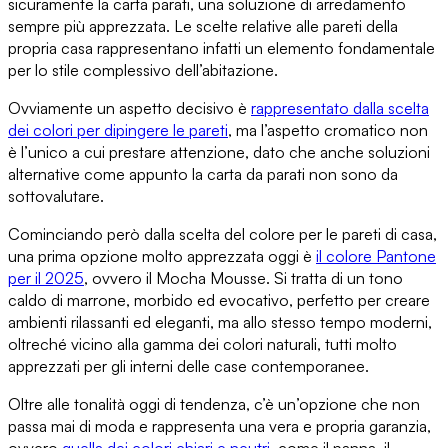
sicuramente la carta parati, una soluzione di arredamento
sempre più apprezzata. Le scelte relative alle pareti della
propria casa rappresentano infatti un elemento fondamentale
per
lo stile complessivo dell’abitazione
.
Ovviamente un aspetto decisivo è
rappresentato dalla
scelta
dei colori per dipingere le pareti
, ma l’aspetto cromatico non
è l’unico a cui prestare attenzione, dato che anche soluzioni
alternative
come appunto la carta da parati
non sono da
sottovalutare.
Cominciando però dalla
scelta del colore per le pareti di casa
,
una prima opzione molto apprezzata oggi è
il
colore Pantone
per il 2025
, ovvero il Mocha Mousse. Si tratta di un tono
caldo di marrone, morbido ed evocativo, perfetto per creare
ambienti rilassanti ed eleganti
, ma allo stesso tempo moderni,
oltreché vicino alla
gamma dei colori naturali
, tutti molto
apprezzati per gli interni delle case contemporanee.
Oltre alle tonalità oggi di tendenza, c’è un’opzione che non
passa mai di moda e rappresenta una vera e propria garanzia,