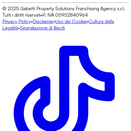
© 2025 Gabetti Property Solutions Franchising Agency s.r.l.
Tutti i diritti riservati
•
P. IVA 05952840964
Privacy Policy
•
Disclaimer
•
Uso dei Cookie
•
Cultura della
Legalità
•
Segnalazione di Illeciti