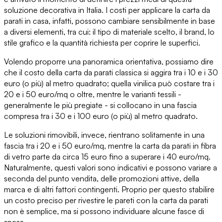
soluzione decorativa in Italia. I
costi per applicare la carta da
parati in casa
, infatti, possono cambiare sensibilmente
in base
a diversi elementi
, tra cui: il tipo di materiale scelto, il brand, lo
stile grafico e la quantità richiesta per coprire le superfici.
Volendo proporre una panoramica orientativa, possiamo dire
che
il costo della carta da parati classica
si aggira tra i 10 e i 30
euro (o più) al metro quadrato;
quella vinilica
può costare tra i
20 e i 50 euro/mq o oltre,
mentre le varianti tessili
-
generalmente le più pregiate - si collocano in una fascia
compresa tra i 30 e i 100 euro (o più) al metro quadrato.
Le soluzioni rimovibili
, invece, rientrano solitamente in una
fascia tra i 20 e i 50 euro/mq, mentre
la carta da parati in fibra
di vetro
parte da circa 15 euro fino a superare i 40 euro/mq.
Naturalmente, questi valori sono indicativi e possono variare a
seconda del punto vendita, delle promozioni attive, della
marca e di altri fattori contingenti. Proprio per questo
stabilire
un costo preciso
per rivestire le pareti con la carta da parati
non è semplice, ma si possono individuare alcune fasce di