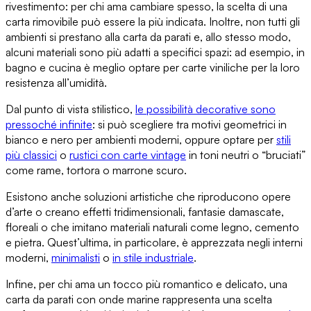
rivestimento
: per chi ama cambiare spesso, la scelta di una
carta rimovibile può essere la più indicata. Inoltre,
non tutti gli
ambienti si prestano alla carta da parati
e, allo stesso modo,
alcuni materiali sono più adatti a specifici spazi: ad esempio, in
bagno e cucina è meglio optare per carte viniliche
per la loro
resistenza all’umidità
.
Dal punto di vista stilistico,
le possibilità decorative sono
pressoché infinite
: si può scegliere tra motivi geometrici in
bianco e nero per ambienti moderni, oppure optare per
stili
più classici
o
rustici
con carte vintage
in toni neutri o “bruciati”
come rame, tortora o marrone scuro.
Esistono anche
soluzioni artistiche
che riproducono opere
d’arte o creano effetti tridimensionali, fantasie damascate,
floreali o che imitano materiali naturali come legno, cemento
e pietra. Quest’ultima, in particolare, è apprezzata
negli interni
moderni,
minimalisti
o
in stile industriale
.
Infine, per chi ama un tocco più romantico e delicato,
una
carta da parati con onde marine
rappresenta una scelta