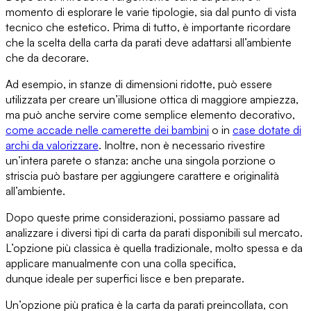
momento di
esplorare le varie tipologie
, sia dal punto di vista
tecnico che estetico. Prima di tutto, è importante ricordare
che
la scelta della carta da parati
deve adattarsi all’ambiente
che da decorare.
Ad esempio,
in stanze di dimensioni ridotte
, può essere
utilizzata per creare un’illusione ottica di maggiore ampiezza,
ma può anche servire come semplice elemento decorativo,
come accade
nelle camerette dei bambini
o in
case dotate di
archi da valorizzare
. Inoltre,
non è necessario rivestire
un’intera parete o stanza
: anche una singola porzione o
striscia può bastare per aggiungere carattere e originalità
all’ambiente.
Dopo queste prime considerazioni, possiamo passare ad
analizzare i diversi tipi di carta da parati
disponibili sul mercato.
L’opzione più classica è
quella tradizionale
, molto spessa e da
applicare manualmente con una colla specifica,
dunque
ideale per superfici lisce e ben preparate
.
Un’opzione più pratica è
la carta da parati preincollata
, con