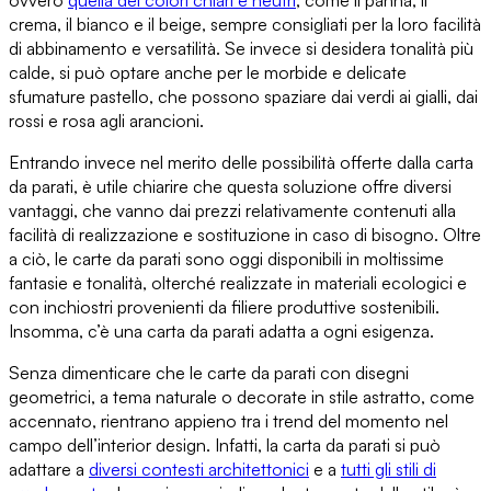
ovvero
quella dei
colori chiari e neutri
, come il panna, il
crema, il bianco e il beige, sempre consigliati per la loro
facilità
di abbinamento e versatilità
. Se invece si desidera tonalità più
calde, si può optare anche per le
morbide e delicate
sfumature pastello
, che possono spaziare dai verdi ai gialli, dai
rossi e rosa agli arancioni.
Entrando invece nel merito delle
possibilità offerte dalla carta
da parati
, è utile chiarire che questa soluzione offre diversi
vantaggi, che vanno dai prezzi relativamente contenuti alla
facilità di realizzazione e sostituzione
in caso di bisogno. Oltre
a ciò, le carte da parati sono oggi
disponibili in moltissime
fantasie e tonalità
, olterché realizzate in materiali ecologici e
con inchiostri provenienti da
filiere produttive sostenibili
.
Insomma, c’è
una carta da parati adatta a ogni esigenza
.
Senza dimenticare che le carte da parati con disegni
geometrici, a tema naturale o decorate in stile astratto, come
accennato, rientrano appieno tra
i trend del momento nel
campo dell’interior design
. Infatti, la carta da parati si può
adattare a
diversi contesti architettonici
e a
tutti gli stili di