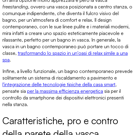
Un’altra opzione molto apprezzata è però la vasca
freestanding
, ovvero una vasca posizionata a centro stanza, o
comunque indipendente, che diventa il fulcro visivo del
bagno, per un’atmosfera di comfort e relax. Il design
contemporaneo, con le sue linee pulite e i materiali moderni,
mira infatti a creare uno spazio esteticamente piacevole e
rilassante
, perfetto per un bagno in vasca. In generale,
la
vasca in un bagno contemporaneo può portare un tocco di
classe,
trasformando lo spazio in un'oasi di relax simile a una
spa
.
Infine, a livello funzionale, un bagno contemporaneo prevede
solitamente un sistema di riscaldamento a pavimento e
l'integrazione delle tecnologie tipiche della casa smart
,
pensate
sia
per la massima efficienza energetica
sia per il
controllo da smartphone
dei dispositivi elettronici presenti
nella stanza.
Caratteristiche, pro e contro
della parete della vasca