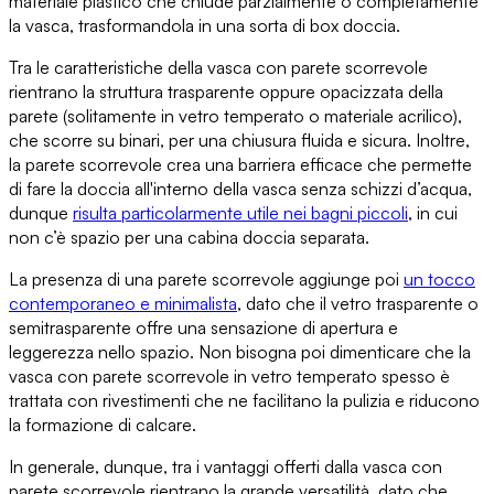
materiale plastico
che chiude parzialmente o completamente
la vasca, trasformandola in una sorta di box doccia.
Tra le caratteristiche della vasca con parete scorrevole
rientrano
la struttura trasparente oppure opacizzata della
parete
(solitamente in vetro temperato o materiale acrilico),
che scorre su binari, per
una chiusura fluida e sicura
. Inoltre,
la parete scorrevole crea una barriera efficace che permette
di
fare la doccia all'interno della vasca senza schizzi d’acqua
,
dunque
risulta particolarmente utile nei bagni piccoli
, in cui
non c’è spazio per una cabina doccia separata.
La presenza di una parete scorrevole
aggiunge poi
un tocco
contemporaneo e minimalista
, dato che il vetro trasparente o
semitrasparente offre
una sensazione di apertura e
leggerezza
nello spazio. Non bisogna poi dimenticare che
la
vasca con parete scorrevole in vetro temperato
spesso è
trattata con rivestimenti che ne facilitano la pulizia e riducono
la formazione di calcare.
In generale, dunque, tra i vantaggi offerti dalla vasca con
parete scorrevole rientrano
la grande versatilità
, dato che