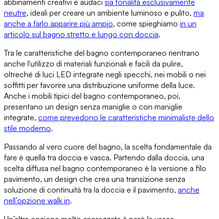
abbinamenti creativi e audaci
sia tonalità esclusivamente
neutre
, ideali per creare un ambiente luminoso e pulito,
ma
anche a farlo apparire più ampio
, come spieghiamo
in un
articolo sul bagno stretto e lungo con doccia
.
Tra le caratteristiche del bagno contemporaneo rientrano
anche
l'utilizzo di materiali funzionali e facili da pulire
,
oltreché di luci LED integrate negli specchi, nei mobili o nei
soffitti per favorire una distribuzione uniforme della luce.
Anche i mobili tipici del bagno contemporaneo, poi,
presentano un design senza maniglie o con maniglie
integrate,
come prevedono
le caratteristiche minimaliste dello
stile moderno
.
Passando al vero cuore del bagno,
la scelta fondamentale da
fare è quella tra doccia e vasca
. Partendo dalla doccia, una
scelta diffusa nel bagno contemporaneo è la versione a filo
pavimento, un design che crea una transizione
senza
soluzione di continuità tra la doccia e il pavimento
,
anche
nell’opzione walk in
.