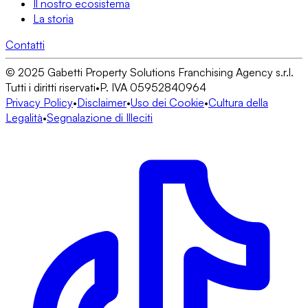
Il nostro ecosistema
La storia
Contatti
© 2025 Gabetti Property Solutions Franchising Agency s.r.l.
Tutti i diritti riservati
•
P. IVA 05952840964
Privacy Policy
•
Disclaimer
•
Uso dei Cookie
•
Cultura della
Legalità
•
Segnalazione di Illeciti