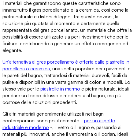
I materiali che garantiscono queste caratteristiche
sono
innanzitutto il gres porcellanato e la ceramica, così come la
pietra naturale e i listoni di legno. Tra queste opzioni,
la
soluzione più quotata al momento è certamente quella
rappresentata dal gres porcellanato
, un materiale che offre la
possibilità di essere utilizzato sia per i rivestimenti che per le
finiture, contribuendo a generare un effetto omogeneo ed
elegante.
Un'alternativa al gres porcellanato è offerta dalle
piastrelle in
porcellana o ceramica
, una scelta popolare per i pavimenti e
le pareti del bagno, trattandosi di
materiali durevoli, facili da
pulire
e disponibili in una vasta gamma di colori e modelli. Lo
stesso vale per le
piastrelle in marmo
e pietra naturale
, ideali
per dare un tocco di lusso e modernità al bagno, ma più
costose delle soluzioni precedenti.
Gli altri materiali generalmente utilizzati nei bagni
contemporanei sono poi il cemento -
per un aspetto
industriale e moderno
-, il vetro o il legno e, passando ai
materiali più innovativi, anche il vetroresina o il corian, ideali