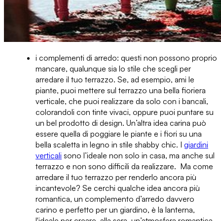
i complementi di arredo:
questi non possono proprio
mancare, qualunque sia lo stile che scegli per
arredare il tuo terrazzo. Se, ad esempio, ami le
piante, puoi mettere sul terrazzo una
bella fioriera
verticale,
che puoi realizzare da solo con i bancali,
colorandoli con tinte vivaci, oppure puoi puntare su
un bel prodotto di design. Un’altra idea carina può
essere quella di poggiare le piante e i fiori su una
bella
scaletta in legno in stile shabby chic
. I
giardini
verticali
sono l’ideale non solo in casa, ma anche sul
terrazzo e non sono difficili da realizzare. Ma come
arredare il tuo terrazzo per renderlo ancora più
incantevole? Se cerchi qualche idea ancora più
romantica, un complemento d’arredo davvero
carino e perfetto per un giardino, è la
lanterna
,
l'ideale per creare, alla sera, un’atmosfera romantica,