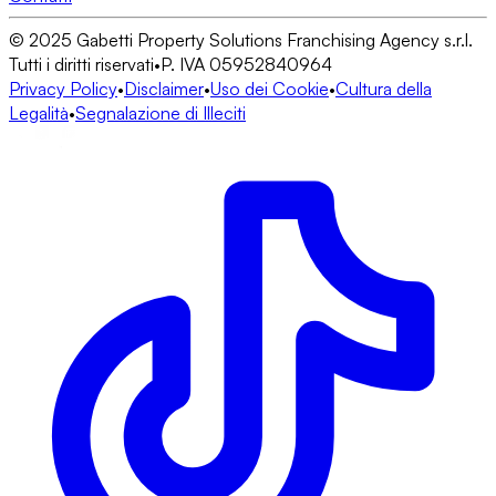
© 2025 Gabetti Property Solutions Franchising Agency s.r.l.
Tutti i diritti riservati
•
P. IVA 05952840964
Privacy Policy
•
Disclaimer
•
Uso dei Cookie
•
Cultura della
Legalità
•
Segnalazione di Illeciti