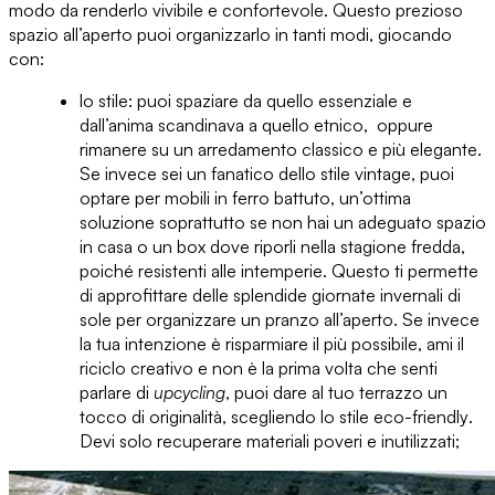
modo da renderlo vivibile e confortevole. Questo prezioso
spazio all’aperto puoi organizzarlo in tanti modi, giocando
con:
lo stile
: puoi spaziare da quello
essenziale
e
dall’anima scandinava a quello
etnico
, oppure
rimanere su un arredamento
classico
e più elegante
.
Se invece sei un fanatico dello
stile vintage
, puoi
optare per mobili in ferro battuto, un’ottima
soluzione soprattutto se non hai un adeguato spazio
in casa o un box dove riporli nella stagione fredda,
poiché resistenti alle intemperie. Questo ti permette
di approfittare delle splendide giornate invernali di
sole per organizzare un pranzo all’aperto. Se invece
la tua intenzione è risparmiare il più possibile, ami il
riciclo creativo e non è la prima volta che senti
parlare di
upcycling
, puoi dare al tuo terrazzo un
tocco di originalità, scegliendo lo
stile eco-friendly
.
Devi solo recuperare materiali poveri e inutilizzati;