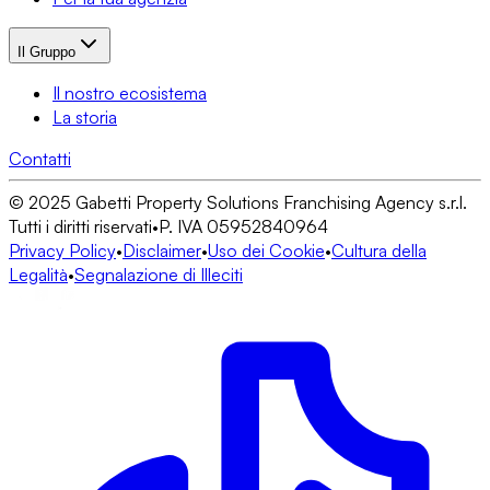
Il Gruppo
Il nostro ecosistema
La storia
Contatti
© 2025 Gabetti Property Solutions Franchising Agency s.r.l.
Tutti i diritti riservati
•
P. IVA 05952840964
Privacy Policy
•
Disclaimer
•
Uso dei Cookie
•
Cultura della
Legalità
•
Segnalazione di Illeciti