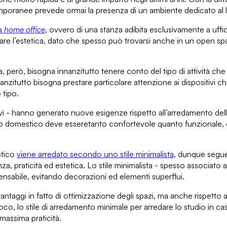
ntemporanee prevede ormai
la presenza di un ambiente dedicato al 
ra
home office
, ovvero di una stanza adibita esclusivamente a uffi
re l’estetica
, dato che spesso può trovarsi anche in un open spa
a
, però, bisogna innanzitutto tenere conto del tipo di attività che 
nanzitutto bisogna prestare particolare attenzione ai
dispositivi c
 tipo.
ivi - hanno generato
nuove esigenze rispetto all’arredamento del
dio domestico deve essere
tanto confortevole quanto funzionale
,
stico
viene arredato secondo uno stile minimalista
, dunque segue
anza,
praticità ed estetica
. Lo stile minimalista - spesso associato
ensabile, evitando decorazioni ed elementi superflui.
antaggi in fatto di ottimizzazione degli spazi,
ma anche rispetto a
o, lo stile di arredamento minimale per arredare lo studio in c
massima praticità
.