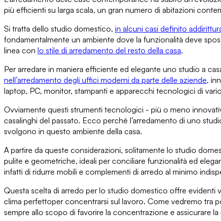
più efficienti su larga scala, un gran numero di abitazioni co
Si tratta dello studio domestico
,
in alcuni casi definito addirittu
fondamentalmente
un ambiente dove la funzionalità deve sposa
linea con
lo stile di arredamento del resto della casa
.
Per
arredare in maniera efficiente ed elegante uno studio a cas
nell’arredamento degli uffici moderni da parte delle aziende
, in
laptop, PC, monitor, stampanti e apparecchi tecnologici di vario
Ovviamente questi strumenti tecnologici - più o meno innovat
casalinghi del passato. Ecco perché l’arredamento di uno stu
svolgono in questo ambiente della casa.
A partire da queste considerazioni, solitamente
lo studio dome
pulite e geometriche, ideali per conciliare funzionalità ed eleg
infatti di
ridurre mobili e complementi di arredo al minimo
indisp
Questa scelta di arredo per lo studio domestico offre evidenti
v
clima perfetto
per concentrarsi sul lavoro
. Come vedremo tra poc
sempre allo scopo di favorire la concentrazione e assicurare la