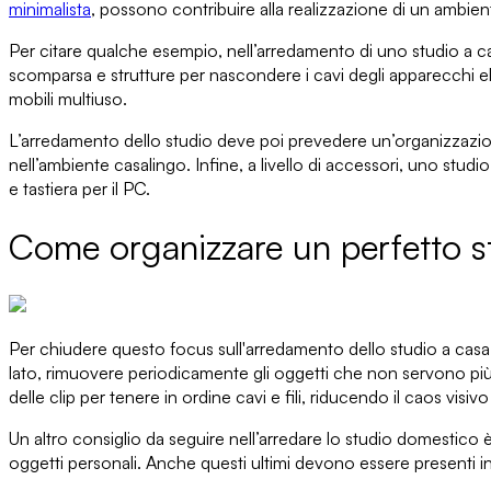
minimalista
, possono contribuire alla realizzazione di un ambie
Per citare qualche esempio, n
ell’arredamento di uno studio a c
scomparsa e strutture per
nascondere i cavi degli apparecchi ele
mobili multiuso
.
L’arredamento dello studio deve poi prevedere
un’organizzazion
nell’ambiente casalingo. Infine, a livello di accessori, uno stud
e tastiera per il PC.
Come organizzare un perfetto st
Per chiudere questo f
ocus sull'arredamento dello studio a casa
lato,
rimuovere periodicamente gli oggetti che non servono
più
delle clip per tenere in ordine cavi e fili, riducendo il caos visivo 
Un altro consiglio da seguire nell’arredare lo studio domestico 
oggetti personali. Anche questi ultimi devono essere presenti 