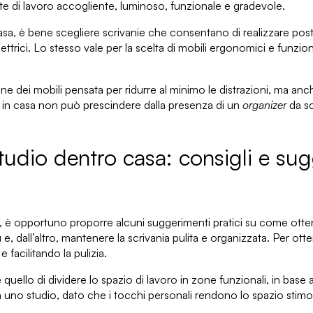
nte di lavoro accogliente, luminoso, funzionale e gradevole.
asa
, è bene scegliere scrivanie che consentano di realizzare posta
ttrici
. Lo stesso vale per la scelta di mobili ergonomici e funzi
e dei mobili pensata per ridurre al minimo le distrazioni
, ma anch
io in casa non può prescindere dalla
presenza di un
organizer
da sc
udio dentro casa: consigli e sugg
, è opportuno proporre alcuni suggerimenti pratici su come ottene
 e, dall’altro, mantenere la scrivania pulita e organizzata. Per 
e facilitando la pulizia.
è quello di
dividere lo spazio di lavoro in zone funzionali
, in base 
in uno studio, dato che
i tocchi personali rendono lo spazio stim