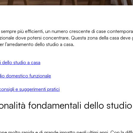
ci sempre più efficienti, un numero crescente di case contempo
nale dove potersi concentrare. Questa zona della casa deve g
er l’arredamento dello studio a casa
.
i dello studio a casa
udio domestico funzionale
nsigli e suggerimenti pratici
zionalità fondamentali dello studi
ne molto rapida e di grande impatto negli ultimi anni. Con la dif