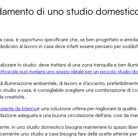
redamento di uno studio domestic
a casa
, è opportuno specificare che, se ben progettato e arre
dedicato al lavoro in casa deve infatti essere pensato per
soddisf
ealizzare lo studio:
deve trattarsi di una zona tranquilla e ben illum
ottoscala può rivelarsi u
no spazio ideale per un piccolo studio d
di illuminazione ambientale
, di lavoro e d'accento, preferibilmen
lo studio a casa
, è consigliabile scegliere una combinazione di colori
a creatività.
i piante da interno
è una soluzione ottima per migliorare la qualità 
tilazione adeguata e una buona circolazione dell'aria, così da m
iente
, in uno studio domestico bisogna mantenere lo spazio libero
cacemente uno studio a casa
bisogna fare delle scelte attente per