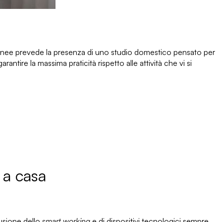
ranee prevede
la presenza di uno studio domestico pensato per
arantire la massima
praticità rispetto alle attività che vi si
o a casa
fusione dello
smart working
e di dispositivi tecnologici sempre