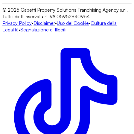
© 2025 Gabetti Property Solutions Franchising Agency s.r.l.
Tutti i diritti riservati
•
P. IVA 05952840964
Privacy Policy
•
Disclaimer
•
Uso dei Cookie
•
Cultura della
Legalità
•
Segnalazione di Illeciti