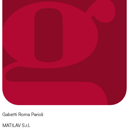
Gabetti Roma Parioli
MATILAV S.r.l.