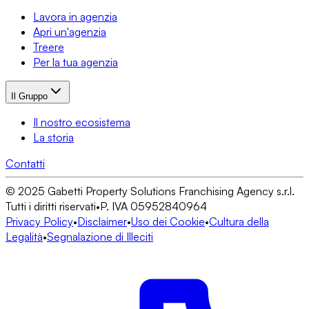
Lavora in agenzia
Apri un'agenzia
Treere
Per la tua agenzia
Il Gruppo
Il nostro ecosistema
La storia
Contatti
© 2025 Gabetti Property Solutions Franchising Agency s.r.l.
Tutti i diritti riservati
•
P. IVA 05952840964
Privacy Policy
•
Disclaimer
•
Uso dei Cookie
•
Cultura della
Legalità
•
Segnalazione di Illeciti