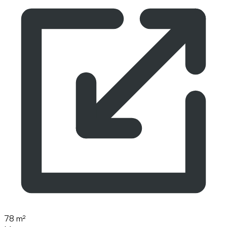
78 m²