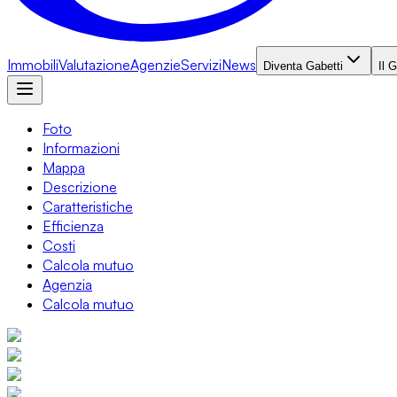
Immobili
Valutazione
Agenzie
Servizi
News
Diventa Gabetti
Il 
Foto
Informazioni
Mappa
Descrizione
Caratteristiche
Efficienza
Costi
Calcola mutuo
Agenzia
Calcola mutuo