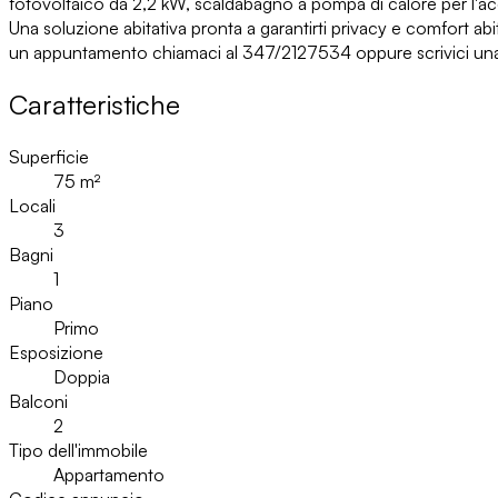
fotovoltaico da 2,2 kW, scaldabagno a pompa di calore per l'ac
Una soluzione abitativa pronta a garantirti privacy e comfort ab
un appuntamento chiamaci al 347/2127534 oppure scrivici una 
Caratteristiche
Superficie
75
m²
Locali
3
Bagni
1
Piano
Primo
Esposizione
Doppia
Balconi
2
Tipo dell'immobile
Appartamento