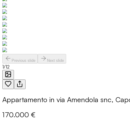
Previous slide
Next slide
1
/
12
Appartamento in via Amendola snc, Capo
170.000 €