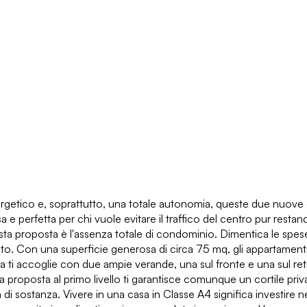
etico e, soprattutto, una totale autonomia, queste due nuove cos
a e perfetta per chi vuole evitare il traffico del centro pur resta
esta proposta è l'assenza totale di condominio. Dimentica le spes
 auto. Con una superficie generosa di circa 75 mq, gli appartament
erra ti accoglie con due ampie verande, una sul fronte e una sul re
, la proposta al primo livello ti garantisce comunque un cortile pri
ma di sostanza. Vivere in una casa in Classe A4 significa investire