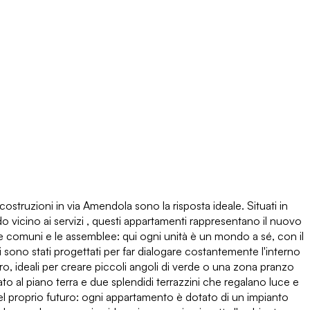
truzioni in via Amendola sono la risposta ideale. Situati in
ndo vicino ai servizi , questi appartamenti rappresentano il nuovo
e comuni e le assemblee: qui ogni unità è un mondo a sé, con il
i sono stati progettati per far dialogare costantemente l'interno
tro, ideali per creare piccoli angoli di verde o una zona pranzo
vato al piano terra e due splendidi terrazzini che regalano luce e
 nel proprio futuro: ogni appartamento è dotato di un impianto