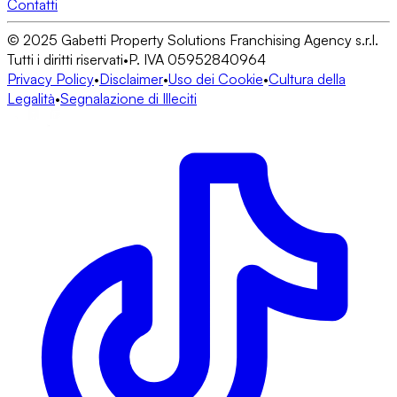
Contatti
© 2025 Gabetti Property Solutions Franchising Agency s.r.l.
Tutti i diritti riservati
•
P. IVA 05952840964
Privacy Policy
•
Disclaimer
•
Uso dei Cookie
•
Cultura della
Legalità
•
Segnalazione di Illeciti