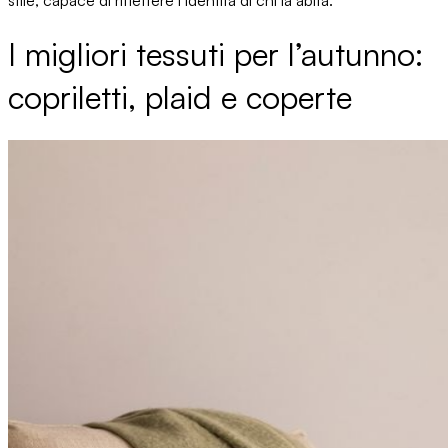
stile
, capace di riflettere l’identità di chi la abita.
I migliori tessuti per l’autunno:
copriletti, plaid e coperte