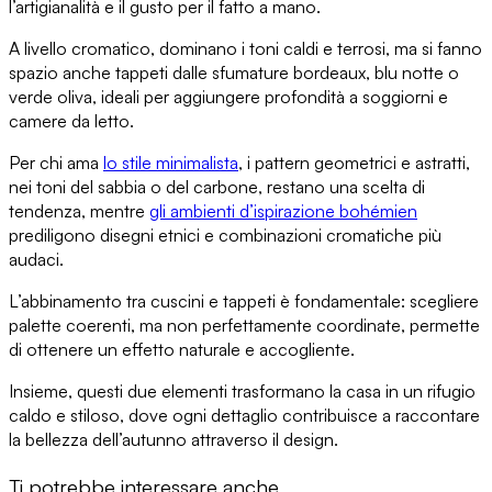
l’artigianalità e il gusto per il fatto a mano.
A livello cromatico
, dominano i toni caldi e terrosi, ma si fanno
spazio anche tappeti dalle sfumature bordeaux, blu notte o
verde oliva, ideali per
aggiungere profondità a soggiorni e
camere
da letto.
Per chi ama
lo stile minimalista
, i pattern geometrici e astratti,
nei toni del sabbia o del carbone, restano una scelta di
tendenza, mentre
gli ambienti
d’ispirazione bohémien
prediligono disegni etnici e combinazioni cromatiche più
audaci.
L’abbinamento tra cuscini e tappeti
è fondamentale: scegliere
palette coerenti, ma non perfettamente coordinate, permette
di ottenere un effetto naturale e accogliente.
Insieme, questi due elementi
trasformano la casa in un rifugio
caldo e stiloso
, dove ogni dettaglio contribuisce a raccontare
la bellezza dell’autunno attraverso il design.
Ti potrebbe interessare anche