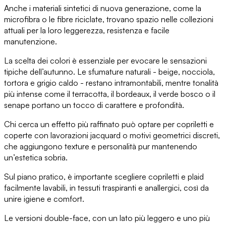
Anche
i materiali sintetici di nuova generazione
, come la
microfibra o le fibre riciclate, trovano spazio nelle collezioni
attuali per la loro leggerezza, resistenza e facile
manutenzione.
La scelta dei colori è essenziale
per evocare le sensazioni
tipiche dell’autunno. Le
sfumature naturali
- beige, nocciola,
tortora e grigio caldo - restano intramontabili, mentre
tonalità
più intense
come il terracotta, il bordeaux, il verde bosco o il
senape portano un tocco di carattere e profondità.
Chi cerca un effetto più raffinato può optare per
copriletti e
coperte con lavorazioni jacquard
o motivi geometrici discreti,
che aggiungono texture e personalità pur mantenendo
un’estetica sobria
.
Sul piano pratico, è importante scegliere
copriletti e plaid
facilmente lavabili
, in tessuti traspiranti e anallergici, così da
unire igiene e comfort.
Le versioni double-face
, con un lato più leggero e uno più