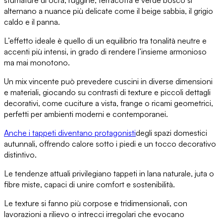
sfumature di ocra, ruggine, terracotta e verde bosco si
alternano a nuance più delicate come il beige sabbia, il grigio
caldo e il panna.
L’effetto ideale è quello di
un equilibrio tra tonalità neutre e
accenti più intensi
, in grado di rendere l’insieme armonioso
ma mai monotono.
Un mix vincente può prevedere
cuscini in diverse dimensioni
e materiali
, giocando su contrasti di texture e piccoli dettagli
decorativi, come cuciture a vista, frange o ricami geometrici,
perfetti per
ambienti moderni e contemporanei
.
Anche
i tappeti diventano protagonisti
degli spazi domestici
autunnali
, offrendo calore sotto i piedi e un tocco decorativo
distintivo.
Le tendenze attuali privilegiano
tappeti in lana naturale, juta o
fibre miste
, capaci di unire comfort e sostenibilità.
Le texture si fanno più corpose e tridimensionali, con
lavorazioni a rilievo o intrecci irregolari
che evocano