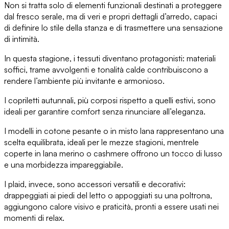
Non si tratta solo di elementi funzionali destinati a proteggere
dal fresco serale, ma di
veri e propri dettagli d’arredo
, capaci
di definire lo stile della stanza e di trasmettere una sensazione
di intimità.
In questa stagione,
i tessuti diventano protagonisti
: materiali
soffici, trame avvolgenti e tonalità calde contribuiscono a
rendere l’ambiente più invitante e armonioso.
I copriletti autunnali,
più corposi rispetto a quelli estivi, sono
ideali per garantire comfort senza rinunciare all’eleganza.
I
modelli in cotone pesante o in misto lana
rappresentano una
scelta equilibrata, ideali per le mezze stagioni, mentre
le
coperte in lana merino o cashmere
offrono un tocco di lusso
e una morbidezza impareggiabile.
I plaid
, invece, sono accessori versatili e decorativi:
drappeggiati ai piedi del letto o appoggiati su una poltrona,
aggiungono calore visivo e praticità
, pronti a essere usati nei
momenti di relax.