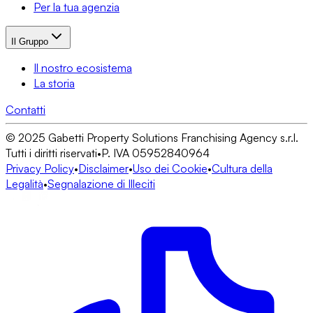
Per la tua agenzia
Il Gruppo
Il nostro ecosistema
La storia
Contatti
© 2025 Gabetti Property Solutions Franchising Agency s.r.l.
Tutti i diritti riservati
•
P. IVA 05952840964
Privacy Policy
•
Disclaimer
•
Uso dei Cookie
•
Cultura della
Legalità
•
Segnalazione di Illeciti