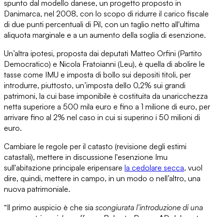
spunto dal
modello danese
, un progetto proposto in
Danimarca, nel 2008, con lo scopo di
ridurre il carico fiscale
di due punti percentuali di Pil
, con un taglio netto all'ultima
aliquota marginale e a un aumento della soglia di esenzione.
Un’altra ipotesi, proposta dai deputati Matteo Orfini (Partito
Democratico) e Nicola Fratoianni (Leu), è quella di abolire le
tasse come IMU e imposta di bollo sui depositi titoli, per
introdurre, piuttosto,
un’imposta dello 0,2% sui grandi
patrimoni,
la cui base imponibile è costituita da una
ricchezza
netta superiore a 500 mila euro
e fino a 1 milione di euro, per
arrivare fino al 2% nel caso in cui si superino i 50 milioni di
euro.
Cambiare le regole per il catasto
(revisione degli estimi
catastali), mettere
in discussione
l'esenzione Imu
sull'abitazione principale
e
ripensare
la cedolare secca
,
vuol
dire, quindi, mettere in campo, in un modo o nell’altro, una
nuova patrimoniale
.
“Il primo auspicio è che sia
scongiurata l’introduzione di una