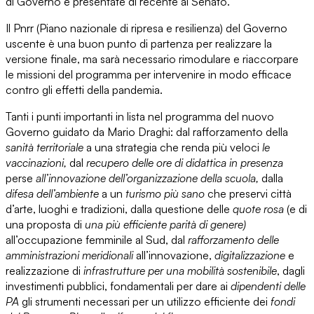
di Governo e presentate di recente al Senato.
Il
Pnrr
(Piano nazionale di ripresa e resilienza) del Governo
uscente è una buon punto di partenza per realizzare la
versione finale, ma sarà necessario rimodulare e riaccorpare
le missioni del programma per intervenire in modo efficace
contro gli effetti della pandemia.
Tanti i punti importanti
in lista nel
programma del nuovo
Governo
guidato da Mario Draghi: dal rafforzamento della
sanità territoriale
a una strategia che renda più veloci
le
vaccinazioni,
dal
recupero delle ore di didattica in presenza
perse
all’innovazione dell’organizzazione della scuola,
dalla
difesa dell’ambiente
a un
turismo più sano
che preservi città
d’arte, luoghi e tradizioni, dalla questione delle
quote rosa
(e di
una proposta di
una più efficiente parità di genere)
all’occupazione femminile al Sud, dal
rafforzamento delle
amministrazioni meridionali
all’innovazione,
digitalizzazione
e
realizzazione di
infrastrutture per una mobilità sostenibile
, dagli
investimenti pubblici, fondamentali per dare ai
dipendenti delle
PA
gli strumenti necessari per un utilizzo efficiente dei
fondi