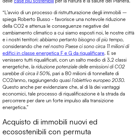
delle
case più sostenibili
per la natura e la salute del Pianeta.
“L’avvio di un processo di ristrutturazione degli immobili –
spiega
Roberto Busso
- favorisce una notevole riduzione
della CO2 e attenua le conseguenze negative del
cambiamento climatico a cui siamo esposti noi, le nostre città
e i nostri territori:
abbiamo pertanto bisogno di più tempo,
considerando che
nel nostro Paese ci sono circa 11 milioni di
edifici in classe energetica F e G da riqualificare
.
E se
venissero tutti riqualificati, con un salto medio di 3,2 classi
energetiche,
la riduzione potenziale delle emissioni di CO2
sarebbe di circa il 50%,
pari a 80 milioni di tonnellate di
CO2/anno, raggiungendo
quasi l’obiettivo europeo 2030.
Questo anche per evidenziare che, al di là dei vantaggi
economici, tale processo di riqualificazione è la strada da
percorrere per dare un forte impulso alla transizione
energetica.”
Acquisto di immobili nuovi ed
ecosostenibili con permuta