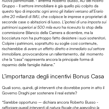
nuova patrimoniale
. - afferma
Roberto Busso
,
AD del nostro
Gruppo
- Il settore immobiliare è già quello più colpito da
questo tipo di imposta:
ogni anno gli italiani versano all’Erario
oltre 20 miliardi di IMU
, che colpisce le imprese e proprietari di
seconde case o abitazioni di lusso.
L’ipotesi di una imposta sui
patrimoni superiori ai 500 mila euro
ha ricevuto lo stop della
commissione Bilancio della Camera a dicembre, ma la
bocciatura non ha purtroppo fatto desistere i suoi sostenitori.
Colpire i patrimoni, soprattutto su soglie così contenute,
rischierebbe di
avere un effetto diretto e immediato sul settore
immobiliare,
provocandone un rallentamento, dal momento
che la “casa” rappresenta ancora la principale forma di
risparmio delle famiglie italiane.”
L’importanza degli incentivi Bonus Casa
Quali sono, quindi,
gli interventi che dovrebbe porre in atto il
Governo Draghi per sostenere il real estate?
“Sarebbe opportuno – dichiara ancora
Roberto Busso
-
rafforzare quegli interventi di natura fiscale che agevolino la