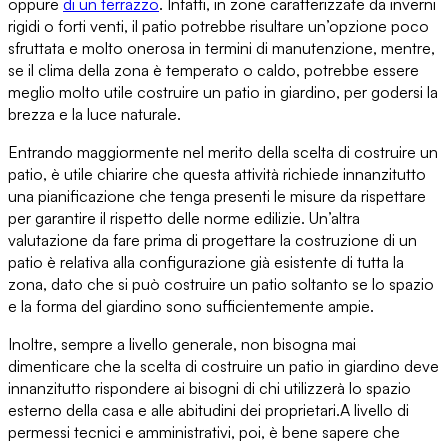
oppure
di un terrazzo
. Infatti, in zone caratterizzate da inverni
rigidi o forti venti,
il patio potrebbe risultare un’opzione poco
sfruttata
e molto onerosa in termini di manutenzione, mentre,
se il clima della zona è temperato o caldo, potrebbe essere
meglio molto utile costruire un patio in giardino, per godersi la
brezza e la luce naturale.
Entrando maggiormente nel merito della
scelta di costruire un
patio
, è utile chiarire che questa attività richiede innanzitutto
una pianificazione che tenga presenti le misure da rispettare
per garantire il rispetto delle norme edilizie. Un’altra
valutazione da fare prima di progettare la costruzione di un
patio è relativa alla
configurazione già esistente di tutta la
zona
, dato che si può costruire un patio soltanto se
lo spazio
e la forma del giardino
sono sufficientemente ampie.
Inoltre, sempre a livello generale, non bisogna mai
dimenticare che
la scelta di costruire un patio in giardino
deve
innanzitutto rispondere ai bisogni di chi utilizzerà lo spazio
esterno della casa e alle abitudini dei proprietari.
A livello di
permessi tecnici e amministrativi
, poi, è bene sapere che