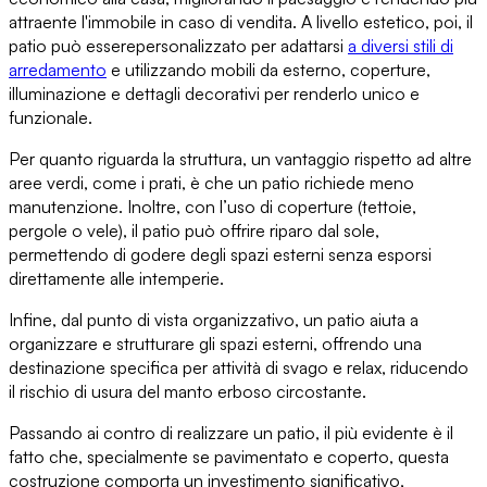
attraente l'immobile in caso di vendita. A livello estetico, poi, il
patio può essere
personalizzato per adattarsi
a diversi stili di
arredamento
e utilizzando mobili da esterno, coperture,
illuminazione e dettagli decorativi per renderlo unico e
funzionale.
Per quanto riguarda la struttura, un vantaggio rispetto ad altre
aree verdi, come i prati,
è che un patio richiede meno
manutenzione
. Inoltre, con l’uso di coperture (tettoie,
pergole o vele),
il patio può offrire riparo dal sole
,
permettendo di godere degli spazi esterni senza esporsi
direttamente alle intemperie.
Infine, dal punto di vista organizzativo,
un patio aiuta a
organizzare e strutturare gli spazi esterni,
offrendo una
destinazione specifica per attività di svago e relax, riducendo
il rischio di usura del manto erboso circostante.
Passando ai
contro di realizzare un patio
, il più evidente è il
fatto che, specialmente se pavimentato e coperto, questa
costruzione
comporta un investimento significativo
,