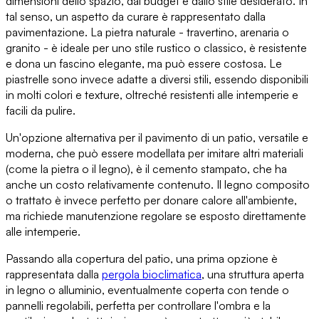
dimensioni dello spazio, dal budget e dallo stile desiderato. In
tal senso,
un aspetto da curare è rappresentato dalla
pavimentazione
. La
pietra naturale
- travertino, arenaria o
granito - è ideale per uno stile rustico o classico, è resistente
e dona un fascino elegante, ma può essere costosa.
Le
piastrelle
sono invece adatte a diversi stili, essendo disponibili
in molti colori e texture, oltreché
resistenti alle intemperie e
facili da pulire
.
Un'opzione alternativa per il pavimento di un patio
, versatile e
moderna, che può essere modellata per imitare altri materiali
(come la pietra o il legno),
è il cemento stampato
, che ha
anche un costo relativamente contenuto.
Il legno composito
o trattato
è invece perfetto per donare calore all'ambiente,
ma richiede manutenzione regolare se esposto direttamente
alle intemperie.
Passando alla copertura del patio
, una prima opzione è
rappresentata dalla
pergola bioclimatica
, una struttura aperta
in legno o alluminio, eventualmente coperta con tende o
pannelli regolabili, perfetta per controllare l'ombra e la