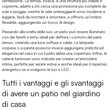
ventilazione.
La tettoia
, invece, è una struttura più stabile e
coprente, adatta a chi cerca una
protezione più completa da
sole e pioggia
, mentre le vele ombreggianti sono moderne e
leggere,
facili da montare e smontare
, e offrono un'ombra
flessibile, aggiungendo un tocco di design.
Passando alla scelta delle luci
, un patio può essere illuminato
con dei
faretti a terra
, ideali per definire i contorni del patio
stesso, creando una luce soffusa e calda.
Le lampade
sospese o a parete
possono invece aggiungere praticità ed
eleganza nel caso in cui il patio abbia una copertura. Infine,
le
catene luminose
sono indicate per creare un’atmosfera
intima, perfette per serate estive e anche ideali per il risparmio
energetico
se si scelgono le luci a LED
.
Tutti i vantaggi e gli svantaggi
di avere un patio nel giardino
di casa