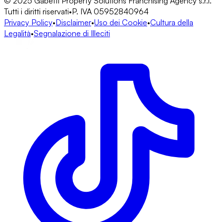
© 2025 Gabetti Property Solutions Franchising Agency s.r.l.
Tutti i diritti riservati
•
P. IVA 05952840964
Privacy Policy
•
Disclaimer
•
Uso dei Cookie
•
Cultura della
Legalità
•
Segnalazione di Illeciti