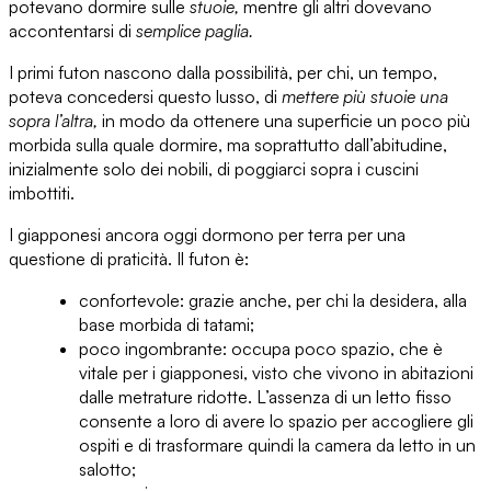
potevano dormire sulle
stuoie,
mentre gli altri dovevano
accontentarsi di
semplice paglia.
I primi futon
nascono dalla possibilità, per chi, un tempo,
poteva concedersi questo lusso, di
mettere più stuoie una
sopra l’altra,
in modo da ottenere una superficie un poco più
morbida sulla quale dormire, ma soprattutto
dall’abitudine,
inizialmente solo dei nobili
, di poggiarci sopra i cuscini
imbottiti.
I giapponesi ancora oggi dormono per terra per una
questione di praticità. Il futon è:
confortevole:
grazie anche, per chi la desidera, alla
base morbida di tatami;
poco ingombrante:
occupa poco spazio, che è
vitale per i giapponesi, visto che vivono in abitazioni
dalle metrature ridotte. L’assenza di un letto fisso
consente a loro di avere lo spazio per accogliere gli
ospiti e di trasformare quindi la camera da letto in un
salotto;