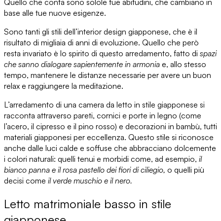
Quello che conta sono solo
le tue abitudini,
che cambiano in
base alle tue
nuove esigenze.
Sono tanti gli stili dell’
interior design giapponese,
che è il
risultato di migliaia di anni di evoluzione. Quello che però
resta invariato è
lo spirito di questo arredamento,
fatto di
spazi
che sanno dialogare sapientemente in armonia
e, allo stesso
tempo, mantenere le distanze necessarie per avere un buon
relax e raggiungere la meditazione.
L’arredamento di una camera da letto in stile giapponese si
racconta
attraverso pareti, cornici e porte in legno
(come
l’acero, il cipresso e il pino rosso) e
decorazioni in bambù,
tutti
materiali giapponesi per eccellenza. Questo stile si riconosce
anche dalle
luci calde e soffuse
che abbracciano dolcemente
i
colori naturali
: quelli tenui e morbidi come, ad esempio,
il
bianco panna e il rosa pastello dei fiori di ciliegio,
o quelli più
decisi come
il verde muschio e il nero.
Letto matrimoniale basso in stile
giapponese