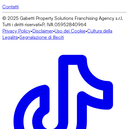
Contatti
© 2025 Gabetti Property Solutions Franchising Agency s.r.l.
Tutti i diritti riservati
•
P. IVA 05952840964
Privacy Policy
•
Disclaimer
•
Uso dei Cookie
•
Cultura della
Legalità
•
Segnalazione di Illeciti