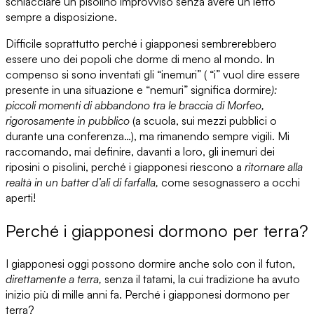
schiacciare un pisolino improvviso senza avere un letto
sempre a disposizione.
Difficile soprattutto perché i giapponesi sembrerebbero
essere
uno dei popoli che dorme di meno al mondo.
In
compenso si sono inventati gli
“inemuri”
( “i” vuol dire essere
presente in una situazione e “nemuri” significa dormire
):
piccoli momenti di abbandono tra le braccia di Morfeo,
rigorosamente in pubblico
(a scuola, sui mezzi pubblici o
durante una conferenza…), ma rimanendo sempre vigili. Mi
raccomando, mai definire, davanti a loro, gli inemuri dei
riposini o pisolini, perché i giapponesi riescono a
ritornare alla
realtà in un batter d’ali di farfalla,
come se
sognassero a occhi
aperti!
Perché i giapponesi dormono per terra?
I giapponesi oggi possono dormire anche solo con il
futon,
direttamente a terra,
senza
il tatami,
la cui tradizione ha avuto
inizio più di mille anni fa. Perché i giapponesi dormono per
terra?