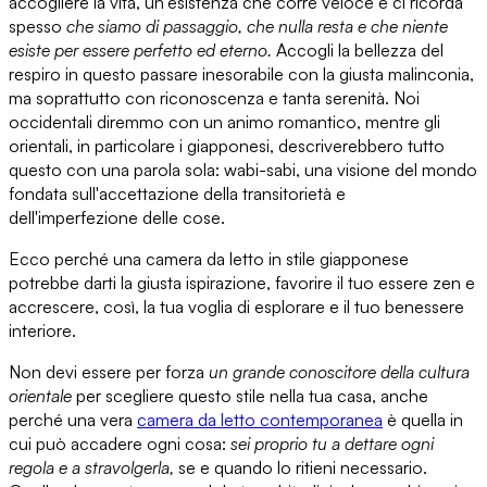
accogliere la vita
, un’esistenza che corre veloce e ci ricorda
spesso
che siamo di passaggio, che nulla resta e che niente
esiste per essere perfetto ed eterno.
Accogli la bellezza del
respiro in questo passare inesorabile
con la giusta malinconia,
ma soprattutto con riconoscenza e tanta serenità.
Noi
occidentali
diremmo con un animo romantico, mentre
gli
orientali,
in particolare i giapponesi, descriverebbero tutto
questo con una parola sola:
wabi-sabi,
una visione del mondo
fondata sull'accettazione della transitorietà e
dell'imperfezione delle cose.
Ecco perché una camera da letto in stile giapponese
potrebbe darti la giusta ispirazione, favorire il tuo essere zen e
accrescere, così, la tua voglia di esplorare e il tuo benessere
interiore.
Non devi essere per forza
un grande conoscitore della cultura
orientale
per scegliere questo stile nella tua casa, anche
perché una vera
camera da letto contemporanea
è quella in
cui può accadere ogni cosa:
sei proprio tu a dettare ogni
regola e a stravolgerla,
se e quando lo ritieni necessario.