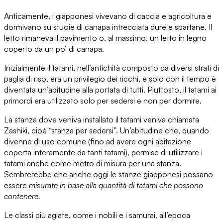
Anticamente, i giapponesi vivevano di
caccia e agricoltura
e
dormivano su
stuoie di canapa intrecciata dure e spartane.
Il
letto rimaneva il pavimento o, al massimo, un letto in legno
coperto da un po’ di canapa.
Inizialmente il tatami, nell’antichità composto da diversi strati di
paglia di riso, era
un privilegio dei ricchi,
e solo con il tempo è
diventata un’abitudine alla portata di tutti. Piuttosto, il tatami ai
primordi era
utilizzato solo per sedersi e non per dormire.
La stanza dove veniva installato il tatami veniva chiamata
Zashiki
, cioè “stanza per sedersi”. Un’abitudine che, quando
divenne di uso comune (fino ad avere ogni abitazione
coperta interamente da tanti tatami), permise di utilizzare i
tatami anche come
metro di misura per una stanza.
Sembrerebbe che anche oggi le stanze giapponesi possano
essere
misurate in base alla quantità di tatami che possono
contenere.
Le classi più agiate, come
i nobili e i samurai,
all’epoca