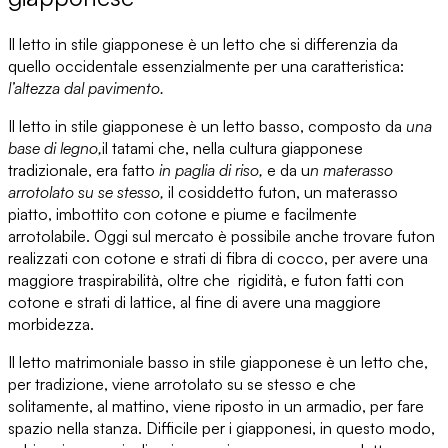
Il letto in stile giapponese
è un letto che si differenzia da
quello occidentale essenzialmente per una caratteristica:
l’altezza dal pavimento.
Il letto in stile giapponese
è un letto basso, composto da
una
base di legno
,
il tatami
che, nella cultura giapponese
tradizionale, era fatto
in paglia di riso,
e da u
n materasso
arrotolato su se stesso,
il cosiddetto
futon,
un materasso
piatto, imbottito con cotone e piume e facilmente
arrotolabile. Oggi sul mercato è possibile anche trovare futon
realizzati con
cotone e strati di fibra di cocco,
per avere una
maggiore traspirabilità, oltre che rigidità, e futon fatti con
cotone e strati di lattice,
al fine di avere una maggiore
morbidezza.
Il
letto matrimoniale basso in stile giapponese
è un letto che,
per tradizione, viene arrotolato su se stesso e che
solitamente, al mattino, viene riposto in un armadio, per fare
spazio nella stanza. Difficile per i giapponesi, in questo modo,