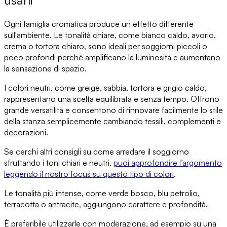
usarli
Ogni famiglia cromatica
produce un effetto differente
sull'ambiente.
Le tonalità chiare
, come bianco caldo, avorio,
crema o tortora chiaro, sono ideali per soggiorni piccoli o
poco profondi perché
amplificano la luminosità
e aumentano
la sensazione di spazio.
I colori neutri
, come greige, sabbia, tortora e grigio caldo,
rappresentano una scelta equilibrata e senza tempo. Offrono
grande versatilità
e consentono di rinnovare facilmente lo stile
della stanza semplicemente cambiando tessili, complementi e
decorazioni.
Se cerchi altri consigli su
come arredare il soggiorno
sfruttando i toni chiari e neutri
,
puoi approfondire l’argomento
leggendo il nostro focus su questo tipo di colori
.
Le tonalità più intense
, come verde bosco, blu petrolio,
terracotta o antracite, aggiungono carattere e profondità.
È preferibile
utilizzarle con moderazione
, ad esempio su una