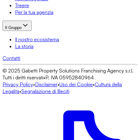
Treere
Per la tua agenzia
Il Gruppo
Il nostro ecosistema
La storia
Contatti
© 2025 Gabetti Property Solutions Franchising Agency s.r.l.
Tutti i diritti riservati
•
P. IVA 05952840964
Privacy Policy
•
Disclaimer
•
Uso dei Cookie
•
Cultura della
Legalità
•
Segnalazione di Illeciti