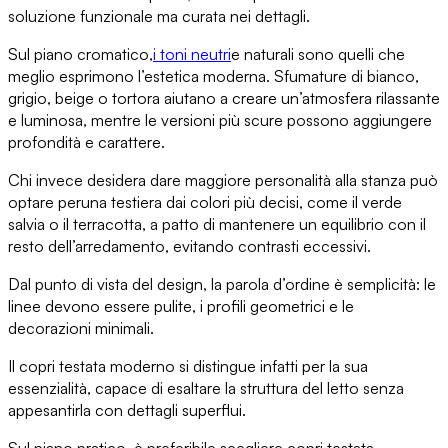
soluzione funzionale ma curata nei dettagli.
Sul piano cromatico,
i toni neutri
e naturali
sono quelli che
meglio esprimono l’estetica moderna. Sfumature di bianco,
grigio, beige o tortora aiutano a creare un’atmosfera rilassante
e luminosa, mentre le versioni più scure possono aggiungere
profondità e carattere.
Chi invece desidera
dare maggiore personalità
alla stanza può
optare per
una testiera dai colori più decisi
, come il verde
salvia o il terracotta, a patto di mantenere un equilibrio con il
resto dell’arredamento, evitando contrasti eccessivi.
Dal punto di vista del design,
la parola d’ordine è semplicità
: le
linee devono essere pulite, i profili geometrici e le
decorazioni minimali.
Il copri testata moderno
si distingue infatti per la sua
essenzialità, capace di
esaltare la struttura del letto senza
appesantirla
con dettagli superflui.