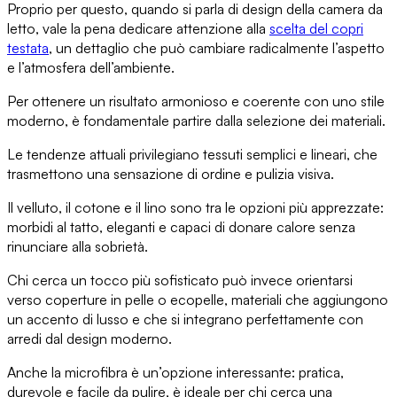
Proprio per questo, quando si parla di
design della camera da
letto
, vale la pena dedicare attenzione alla
scelta del copri
testata
, un dettaglio che può cambiare radicalmente l’aspetto
e l’atmosfera dell’ambiente.
Per ottenere un risultato armonioso e coerente con uno stile
moderno, è fondamentale
partire dalla selezione dei materiali
.
Le tendenze attuali privilegiano
tessuti semplici e lineari
, che
trasmettono una sensazione di ordine e pulizia visiva.
Il velluto, il cotone e il lino
sono tra le opzioni più apprezzate:
morbidi al tatto, eleganti e capaci di donare calore senza
rinunciare alla sobrietà.
Chi cerca
un tocco più sofisticato
può invece orientarsi
verso coperture
in pelle o ecopelle
, materiali che aggiungono
un accento di lusso e che si integrano perfettamente con
arredi dal design moderno.
Anche
la microfibra è un’opzione interessante
: pratica,
durevole e facile da pulire, è ideale per chi cerca una