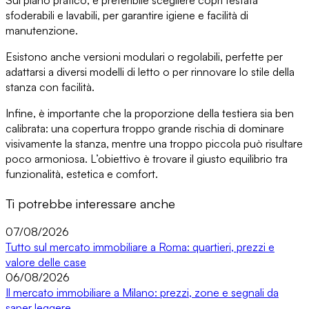
Sul piano pratico, è preferibile
scegliere copri testata
sfoderabili e lavabili
, per garantire igiene e facilità di
manutenzione.
Esistono anche
versioni modulari o regolabili
, perfette per
adattarsi a diversi modelli di letto o per rinnovare lo stile della
stanza con facilità.
Infine, è importante che
la proporzione della testiera sia ben
calibrata
: una copertura troppo grande rischia di dominare
visivamente la stanza, mentre una troppo piccola può risultare
poco armoniosa. L’obiettivo è trovare il giusto
equilibrio tra
funzionalità, estetica e comfort
.
Ti potrebbe interessare anche
07/08/2026
Tutto sul mercato immobiliare a Roma: quartieri, prezzi e
valore delle case
06/08/2026
Il mercato immobiliare a Milano: prezzi, zone e segnali da
saper leggere