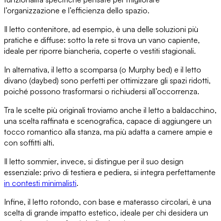
l’organizzazione e l’efficienza dello spazio.
Il letto contenitore
, ad esempio, è una delle soluzioni più
pratiche e diffuse: sotto la rete si trova un vano capiente,
ideale per riporre biancheria, coperte o vestiti stagionali.
In alternativa,
il letto a scomparsa
(o
Murphy bed
)
e il letto
divano
(
daybed
) sono perfetti per ottimizzare gli spazi ridotti,
poiché possono trasformarsi o richiudersi all’occorrenza.
Tra le scelte più originali troviamo anche
il letto a baldacchino
,
una scelta raffinata e scenografica, capace di aggiungere
un
tocco romantico alla stanza
, ma più adatta a camere ampie e
con soffitti alti.
Il letto sommier
, invece, si distingue per il suo design
essenziale: privo di testiera e pediera, si integra perfettamente
in contesti minimalisti
.
Infine,
il letto rotondo
, con base e materasso circolari, è una
scelta di grande impatto estetico, ideale per chi desidera
un