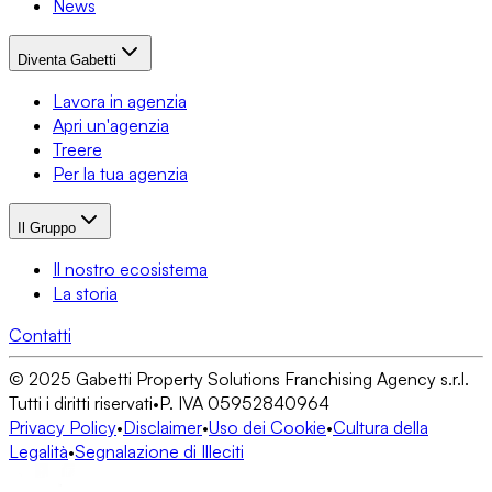
News
Diventa Gabetti
Lavora in agenzia
Apri un'agenzia
Treere
Per la tua agenzia
Il Gruppo
Il nostro ecosistema
La storia
Contatti
© 2025 Gabetti Property Solutions Franchising Agency s.r.l.
Tutti i diritti riservati
•
P. IVA 05952840964
Privacy Policy
•
Disclaimer
•
Uso dei Cookie
•
Cultura della
Legalità
•
Segnalazione di Illeciti