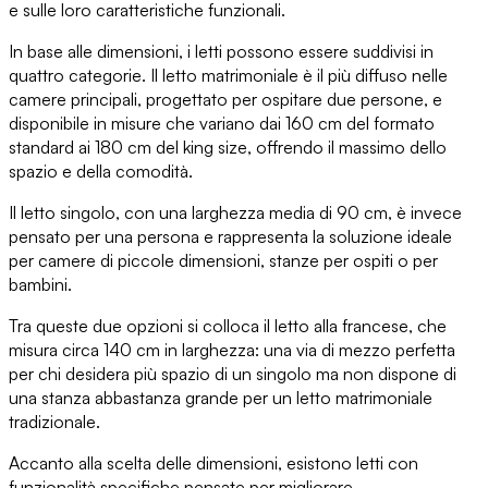
e sulle loro caratteristiche funzionali.
In base alle dimensioni
, i letti possono essere suddivisi in
quattro categorie.
Il letto matrimoniale
è il più diffuso nelle
camere principali, progettato per
ospitare due persone
, e
disponibile in misure che
variano dai 160 cm
del formato
standard
ai 180 cm
del king size, offrendo il massimo dello
spazio e della comodità.
Il letto singolo
, con una larghezza media di 90 cm, è invece
pensato per una persona
e rappresenta la soluzione ideale
per
camere di piccole dimensioni
, stanze per ospiti o per
bambini.
Tra queste due opzioni si colloca
il letto alla francese
, che
misura circa 140 cm in larghezza:
una via di mezzo perfetta
per chi desidera più spazio di un singolo ma non dispone di
una stanza abbastanza grande per un letto matrimoniale
tradizionale.
Accanto alla scelta delle dimensioni,
esistono letti con
funzionalità specifiche
pensate per migliorare