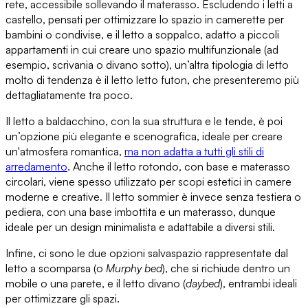
rete, accessibile sollevando il materasso. Escludendo i letti a
castello, pensati per ottimizzare lo spazio in camerette per
bambini o condivise, e il letto a soppalco, adatto a piccoli
appartamenti in cui creare uno spazio multifunzionale (ad
esempio, scrivania o divano sotto),
un’altra tipologia di letto
molto di tendenza è il letto letto futon
, che presenteremo più
dettagliatamente tra poco.
Il letto a baldacchino
, con la sua struttura e le tende, è poi
un’opzione più elegante e scenografica, ideale per creare
un'atmosfera romantica,
ma non adatta a tutti gli stili di
arredamento
.
Anche il letto rotondo
, con base e materasso
circolari, viene spesso utilizzato per scopi estetici in camere
moderne e creative.
Il letto sommier è invece senza testiera
o
pediera, con una base imbottita e un materasso, dunque
ideale per un design minimalista e adattabile a diversi stili.
Infine,
ci sono le due opzioni salvaspazio
rappresentate dal
letto a scomparsa
(o
Murphy bed
), che si richiude dentro un
mobile o una parete,
e il letto divano
(
daybed
), entrambi ideali
per ottimizzare gli spazi.