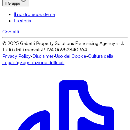
Il Gruppo
Il nostro ecosistema
La storia
Contatti
© 2025 Gabetti Property Solutions Franchising Agency s.r.l.
Tutti i diritti riservati
•
P. IVA 05952840964
Privacy Policy
•
Disclaimer
•
Uso dei Cookie
•
Cultura della
Legalità
•
Segnalazione di Illeciti