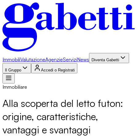
Immobili
Valutazione
Agenzie
Servizi
News
Diventa Gabetti
Il Gruppo
Accedi o Registrati
Immobiliare
Alla scoperta del letto futon:
origine, caratteristiche,
vantaggi e svantaggi