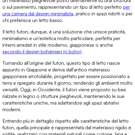
un materasso pieghevole posto direttamente su una struttura
o sul pavimento
, rappresentando un tipo di letto perfetto
per
una camera dal design minimalista
, pratico in spazi ridotti o per
chi preferisce un letto basso.
Il letto futon, dunque, è una soluzione che
unisce praticità,
minimalismo e un'estetica molto particolare
, perfetta per
interni arredati in stile moderno, giapponese o anche
secondo il design bohémien (o boho)
.
Tornando all’origine del futon,
questo tipo di letto nasce
appunto in Giappone
e deriva dall'antico materasso
giapponese arrotolabile, progettato per essere
posizionato a
terra e ripiegato durante il giorno
, rendendo gli ambienti molto
versatili. Oggi, in Occidente, il futon viene proposto
su basi
rialzate in legno o strutture pieghevoli
, mantenendo le sue
caratteristiche uniche, ma adattandosi agli spazi abitativi
moderni.
Entrando più in dettaglio rispetto alle caratteristiche del letto
futon, quella principale è rappresentata dal
materasso rigido e
sottile
, realizzato con materiali naturali come cotone, lana e