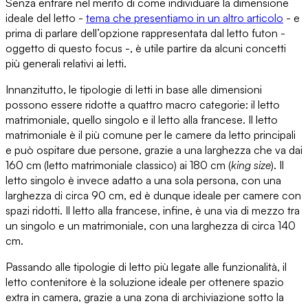
Senza entrare nel merito di
come individuare la dimensione
ideale del letto
-
tema che presentiamo in un altro articolo
- e
prima di parlare dell’opzione rappresentata dal letto futon -
oggetto di questo focus -, è utile partire da alcuni
concetti
più generali relativi ai letti
.
Innanzitutto,
le tipologie di letti in base alle dimensioni
possono essere ridotte a quattro macro categorie: il letto
matrimoniale, quello singolo e il letto alla francese.
Il letto
matrimoniale è il più comune
per le camere da letto principali
e può ospitare due persone, grazie a una larghezza che va dai
160 cm (letto matrimoniale classico) ai 180 cm (
king size
).
Il
letto singolo è invece adatto a una sola persona
, con una
larghezza di circa 90 cm, ed è dunque ideale per camere con
spazi ridotti.
Il letto alla francese
, infine, è una via di mezzo tra
un singolo e un matrimoniale, con una larghezza di circa 140
cm.
Passando alle tipologie di letto più legate alle funzionalità,
il
letto contenitore è la soluzione ideale per ottenere spazio
extra
in camera, grazie a una zona di archiviazione sotto la