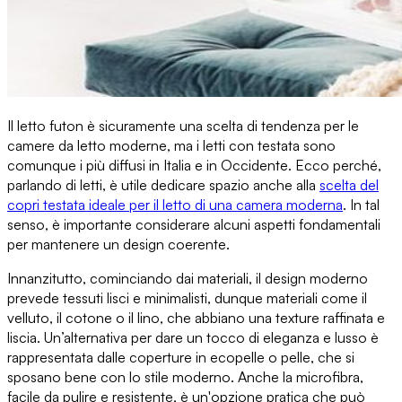
Il letto futon è sicuramente una scelta di tendenza
per le
camere da letto moderne, ma i letti con testata sono
comunque i più diffusi in Italia e in Occidente. Ecco perché,
parlando di letti, è utile dedicare spazio anche alla
scelta del
copri testata ideale per il letto di una camera moderna
. In tal
senso, è importante considerare alcuni aspetti fondamentali
per mantenere un design coerente.
Innanzitutto, cominciando dai materiali,
il design moderno
prevede tessuti lisci e minimalisti
, dunque materiali come il
velluto, il cotone o il lino, che abbiano una texture raffinata e
liscia.
Un’alternativa per dare un tocco di eleganza e lusso
è
rappresentata dalle coperture in ecopelle o pelle, che si
sposano bene con lo stile moderno.
Anche la microfibra
,
facile da pulire e resistente, è un'opzione pratica che può