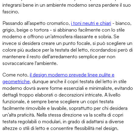
integrarsi bene in un ambiente moderno senza perdere il suo
fascino.
Passando all’aspetto cromatico,
i toni neutri e chiari
- bianco,
grigio, beige o tortora - si abbinano facilmente con lo stile
moderno e
offrono un’atmosfera rilassante e sobria
. Se
invece si desidera creare un punto focale, si può
scegliere un
colore più audace per la testata del letto
, ricordandosi però di
mantenere il resto dell'arredamento semplice per non
sovraccaricare l'ambiente.
Come noto,
il design moderno prevede linee pulite e
geometriche
, dunque anche il copri testata del letto in stile
moderno dovrà avere forme essenziali e minimaliste, evitando
dettagli troppo elaborati o decorazioni intricate. A livello
funzionale, è sempre bene
scegliere un copri testata
facilmente rimovibile e lavabile
, soprattutto per chi desidera
un’alta praticità. Nella stessa direzione va la scelta di
copri
testata regolabili o modulari
, in grado di adattarsi a diverse
altezze o stili di letto e consentire flessibilità nel design.