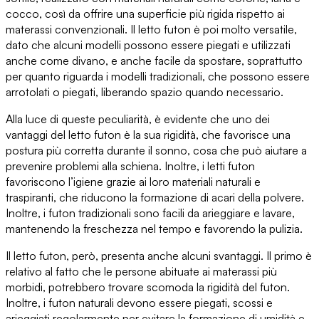
cocco, così da offrire
una superficie più rigida rispetto ai
materassi convenzionali
. Il letto futon è poi molto versatile,
dato che alcuni modelli possono essere
piegati e utilizzati
anche come divano
, e anche facile da spostare, soprattutto
per quanto riguarda i modelli tradizionali, che possono essere
arrotolati o piegati,
liberando spazio quando necessario
.
Alla luce di queste peculiarità, è evidente che u
no dei
vantaggi del letto futon è la sua rigidità
, che favorisce una
postura più corretta durante il sonno, cosa che può aiutare a
prevenire problemi alla schiena. Inoltre, i letti futon
favoriscono l’igiene grazie ai loro materiali naturali e
traspiranti
, che riducono la formazione di acari della polvere.
Inoltre, i futon tradizionali sono
facili da arieggiare e lavare
,
mantenendo la freschezza nel tempo e favorendo la pulizia.
Il letto futon, però, presenta anche alcuni svantaggi. Il primo è
relativo al fatto che le persone abituate ai materassi più
morbidi,
potrebbero trovare scomoda la rigidità del futon
.
Inoltre, i futon naturali devono essere piegati, scossi e
arieggiati regolarmente per evitare la formazione di umidità
e,