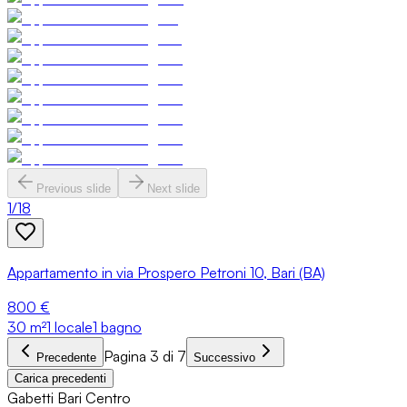
Previous slide
Next slide
1
/
18
Appartamento in via Prospero Petroni 10, Bari (BA)
800 €
30
m²
1 locale
1 bagno
Pagina 3 di 7
Precedente
Successivo
Carica precedenti
Gabetti Bari Centro