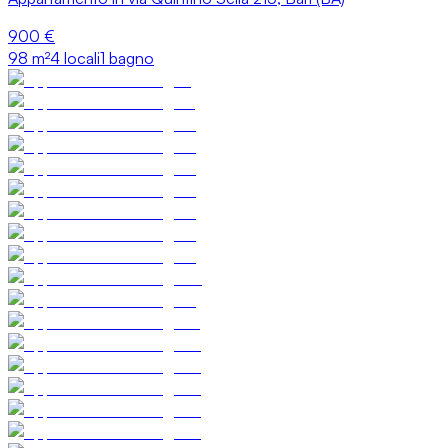
900 €
98
m²
4 locali
1 bagno