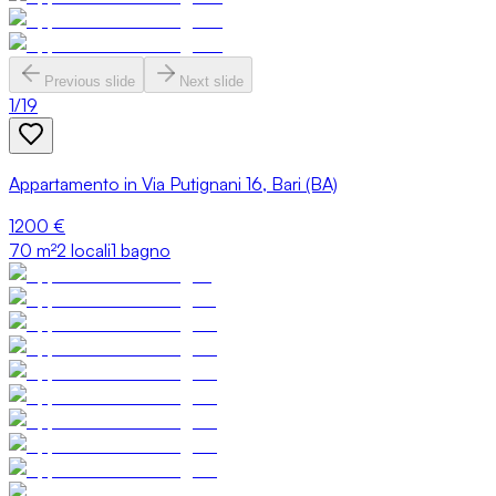
Previous slide
Next slide
1
/
19
Appartamento in Via Putignani 16, Bari (BA)
1200 €
70
m²
2 locali
1 bagno