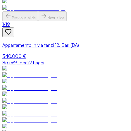
Previous slide
Next slide
1
/
19
Appartamento in via tanzi 12, Bari (BA)
340.000 €
85
m²
3 locali
2 bagni