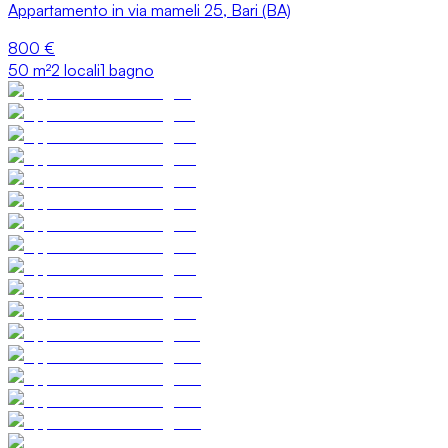
Appartamento in via mameli 25, Bari (BA)
800 €
50
m²
2 locali
1 bagno