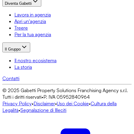
Diventa Gabetti
Lavora in agenzia
Apri un'agenzia
Treere
Per la tua agenzia
Il Gruppo
Il nostro ecosistema
La storia
Contatti
© 2025 Gabetti Property Solutions Franchising Agency s.r.l.
Tutti i diritti riservati
•
P. IVA 05952840964
Privacy Policy
•
Disclaimer
•
Uso dei Cookie
•
Cultura della
Legalità
•
Segnalazione di Illeciti