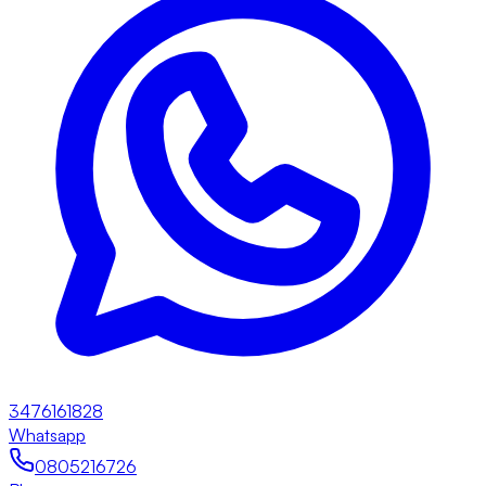
3476161828
Whatsapp
0805216726