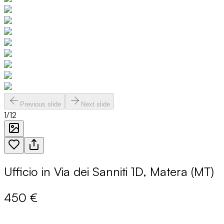
Previous slide
Next slide
1
/
12
Ufficio in Via dei Sanniti 1D, Matera (MT)
450 €