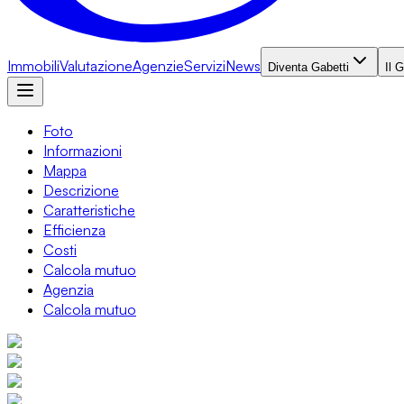
Immobili
Valutazione
Agenzie
Servizi
News
Diventa Gabetti
Il 
Foto
Informazioni
Mappa
Descrizione
Caratteristiche
Efficienza
Costi
Calcola mutuo
Agenzia
Calcola mutuo