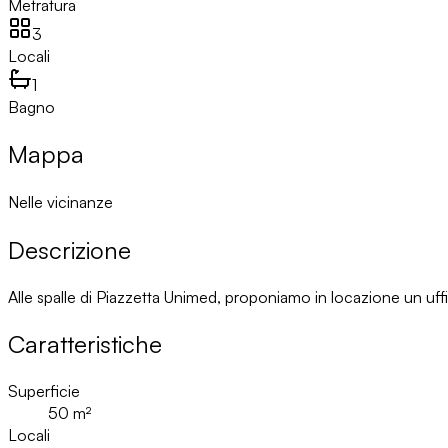
Metratura
3
Locali
1
Bagno
Mappa
Nelle vicinanze
Descrizione
Alle spalle di Piazzetta Unimed, proponiamo in locazione un uf
Caratteristiche
Superficie
50
m²
Locali