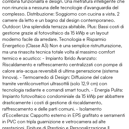
combina funzionalità e design. Una metratura intelligente che
non rinuncia a nessuna delle tecnologie d’avanguardia del
complesso. Distribuzione: Soggiorno con cucina a vista, 2
camere da letto e un bagno dal design contemporaneo.
Outdoor: Una splendida terrazza abitabile. Plus: Bassi costi di
gestione grazie al fotovoltaico da 15 kWp e un layout
moderno facile da arredare. Tecnologia e Risparmio
Energetico (Classe A3) Non è una semplice ristrutturazione,
ma una rinascita tecnica totale volta al massimo comfort
termico e acustico: - Impianto Ibrido Avanzato:
Riscaldamento e raffrescamento centralizzati con pompe di
calore aria-acqua reversibili di ultima generazione (sistema
Innova). - Termoarredo di Design: Diffusione del calore
tramite ventilconvettori ultrasottili (solo 12,9 cm) con
tecnologia radiante e comandi smart touch. - Energia Pulita:
Impianto fotovoltaico condominiale da 15 kWp per abbattere
drasticamente i costi di gestione di riscaldamento,
raffrescamento e delle parti comuni. - Isolamento
d'Eccellenza: Cappotto esterno in EPS grafitato e serramenti
in PVC con tripla guarnizione e vetrocamera ad alte
prestazioni. Finiture di Prestigio e Personalizzazione Il