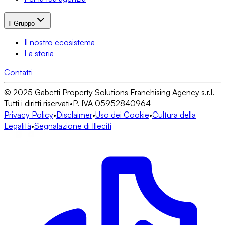
Il Gruppo
Il nostro ecosistema
La storia
Contatti
© 2025 Gabetti Property Solutions Franchising Agency s.r.l.
Tutti i diritti riservati
•
P. IVA 05952840964
Privacy Policy
•
Disclaimer
•
Uso dei Cookie
•
Cultura della
Legalità
•
Segnalazione di Illeciti