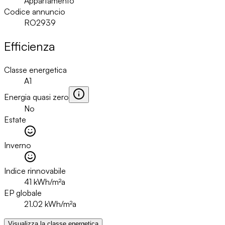
Appartamento
Codice annuncio
RO2939
Efficienza
Classe energetica
A1
Energia quasi zero
No
Estate
Inverno
Indice rinnovabile
41
kWh/m²a
EP globale
21.02
kWh/m²a
Visualizza la classe energetica