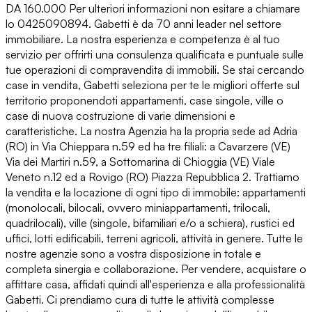
DA 160.000 Per ulteriori informazioni non esitare a chiamare
lo 0425090894. Gabetti è da 70 anni leader nel settore
immobiliare. La nostra esperienza e competenza è al tuo
servizio per offrirti una consulenza qualificata e puntuale sulle
tue operazioni di compravendita di immobili. Se stai cercando
case in vendita, Gabetti seleziona per te le migliori offerte sul
territorio proponendoti appartamenti, case singole, ville o
case di nuova costruzione di varie dimensioni e
caratteristiche. La nostra Agenzia ha la propria sede ad Adria
(RO) in Via Chieppara n.59 ed ha tre filiali: a Cavarzere (VE)
Via dei Martiri n.59, a Sottomarina di Chioggia (VE) Viale
Veneto n.12 ed a Rovigo (RO) Piazza Repubblica 2. Trattiamo
la vendita e la locazione di ogni tipo di immobile: appartamenti
(monolocali, bilocali, ovvero miniappartamenti, trilocali,
quadrilocali), ville (singole, bifamiliari e/o a schiera), rustici ed
uffici, lotti edificabili, terreni agricoli, attività in genere. Tutte le
nostre agenzie sono a vostra disposizione in totale e
completa sinergia e collaborazione. Per vendere, acquistare o
affittare casa, affidati quindi all'esperienza e alla professionalità
Gabetti. Ci prendiamo cura di tutte le attività complesse