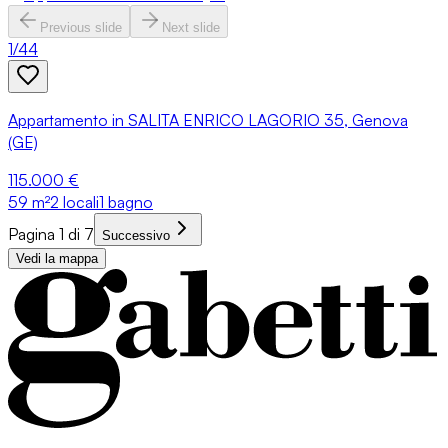
Previous slide
Next slide
1
/
44
Appartamento in SALITA ENRICO LAGORIO 35, Genova
(GE)
115.000 €
59
m²
2 locali
1 bagno
Pagina 1 di 7
Successivo
Vedi la mappa