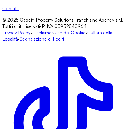
Contatti
© 2025 Gabetti Property Solutions Franchising Agency s.r.l.
Tutti i diritti riservati
•
P. IVA 05952840964
Privacy Policy
•
Disclaimer
•
Uso dei Cookie
•
Cultura della
Legalità
•
Segnalazione di Illeciti