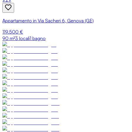
Appartamento in Via Sacheri 6, Genova (GE)
119.500 €
90
m²
3 locali
1 bagno