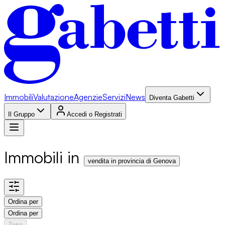
Immobili
Valutazione
Agenzie
Servizi
News
Diventa Gabetti
Il Gruppo
Accedi o Registrati
Immobili in
vendita in provincia di Genova
Ordina per
Ordina per
Zona