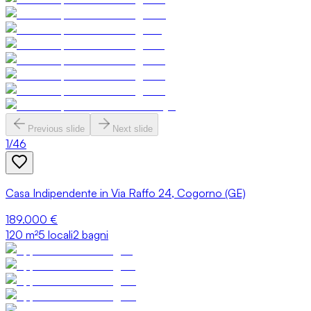
Previous slide
Next slide
1
/
46
Casa Indipendente in Via Raffo 24, Cogorno (GE)
189.000 €
120
m²
5 locali
2 bagni