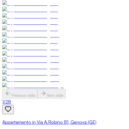
Previous slide
Next slide
1
/
28
Appartamento in Via A.Robino 81, Genova (GE)