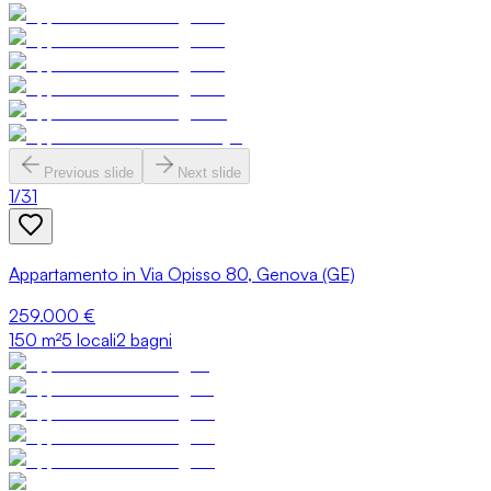
Previous slide
Next slide
1
/
31
Appartamento in Via Opisso 80, Genova (GE)
259.000 €
150
m²
5 locali
2 bagni