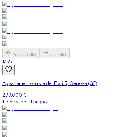
Previous slide
Next slide
1
/
35
Appartamento in via dei Frati 3, Genova (GE)
299.000 €
117
m²
3 locali
1 bagno