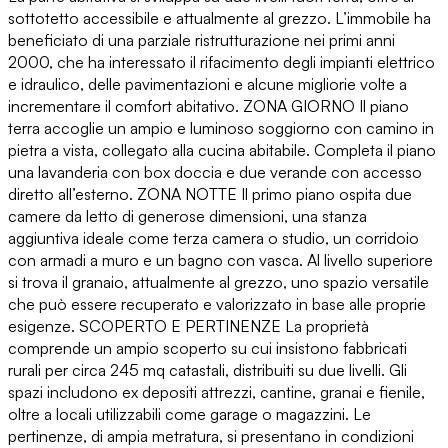
sottotetto accessibile e attualmente al grezzo. L’immobile ha
beneficiato di una parziale ristrutturazione nei primi anni
2000, che ha interessato il rifacimento degli impianti elettrico
e idraulico, delle pavimentazioni e alcune migliorie volte a
incrementare il comfort abitativo. ZONA GIORNO Il piano
terra accoglie un ampio e luminoso soggiorno con camino in
pietra a vista, collegato alla cucina abitabile. Completa il piano
una lavanderia con box doccia e due verande con accesso
diretto all’esterno. ZONA NOTTE Il primo piano ospita due
camere da letto di generose dimensioni, una stanza
aggiuntiva ideale come terza camera o studio, un corridoio
con armadi a muro e un bagno con vasca. Al livello superiore
si trova il granaio, attualmente al grezzo, uno spazio versatile
che può essere recuperato e valorizzato in base alle proprie
esigenze. SCOPERTO E PERTINENZE La proprietà
comprende un ampio scoperto su cui insistono fabbricati
rurali per circa 245 mq catastali, distribuiti su due livelli. Gli
spazi includono ex depositi attrezzi, cantine, granai e fienile,
oltre a locali utilizzabili come garage o magazzini. Le
pertinenze, di ampia metratura, si presentano in condizioni