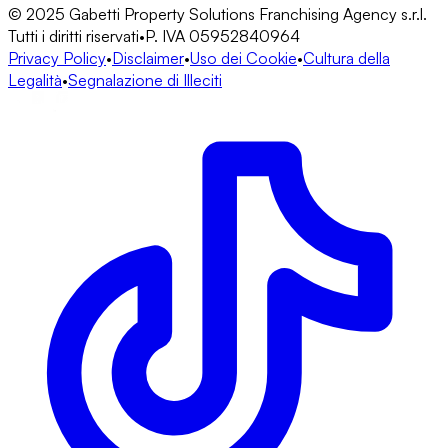
© 2025 Gabetti Property Solutions Franchising Agency s.r.l.
Tutti i diritti riservati
•
P. IVA 05952840964
Privacy Policy
•
Disclaimer
•
Uso dei Cookie
•
Cultura della
Legalità
•
Segnalazione di Illeciti