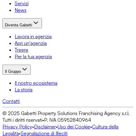
Servizi
News
Diventa Gabetti
Lavora in agenzia
Apri un'agenzia
Treere
Per la tua agenzia
Il Gruppo
Il nostro ecosistema
La storia
Contatti
© 2025 Gabetti Property Solutions Franchising Agency s.r.l.
Tutti i diritti riservati
•
P. IVA 05952840964
Privacy Policy
•
Disclaimer
•
Uso dei Cookie
•
Cultura della
Legalità
•
Segnalazione di Illeciti