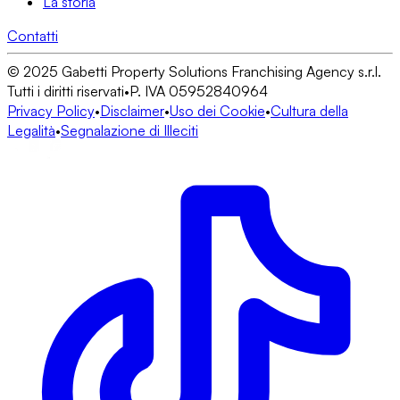
La storia
Contatti
© 2025 Gabetti Property Solutions Franchising Agency s.r.l.
Tutti i diritti riservati
•
P. IVA 05952840964
Privacy Policy
•
Disclaimer
•
Uso dei Cookie
•
Cultura della
Legalità
•
Segnalazione di Illeciti