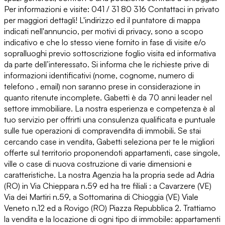
Per informazioni e visite: 041 / 31 80 316 Contattaci in privato
per maggiori dettagli! L'indirizzo ed il puntatore di mappa
indicati nell'annuncio, per motivi di privacy, sono a scopo
indicativo e che lo stesso viene fornito in fase di visite e/o
sopralluoghi previo sottoscrizione foglio visita ed informativa
da parte dell’interessato. Si informa che le richieste prive di
informazioni identificativi (nome, cognome, numero di
telefono , email) non saranno prese in considerazione in
quanto ritenute incomplete. Gabetti è da 70 anni leader nel
settore immobiliare. La nostra esperienza e competenza è al
tuo servizio per offrirti una consulenza qualificata e puntuale
sulle tue operazioni di compravendita di immobili. Se stai
cercando case in vendita, Gabetti seleziona per te le migliori
offerte sul territorio proponendoti appartamenti, case singole,
ville o case di nuova costruzione di varie dimensioni e
caratteristiche. La nostra Agenzia ha la propria sede ad Adria
(RO) in Via Chieppara n.59 ed ha tre filiali : a Cavarzere (VE)
Via dei Martiri n.59, a Sottomarina di Chioggia (VE) Viale
Veneto n.12 ed a Rovigo (RO) Piazza Repubblica 2. Trattiamo
la vendita e la locazione di ogni tipo di immobile: appartamenti