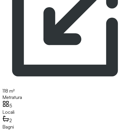
118 m²
Metratura
5
Locali
2
Bagni