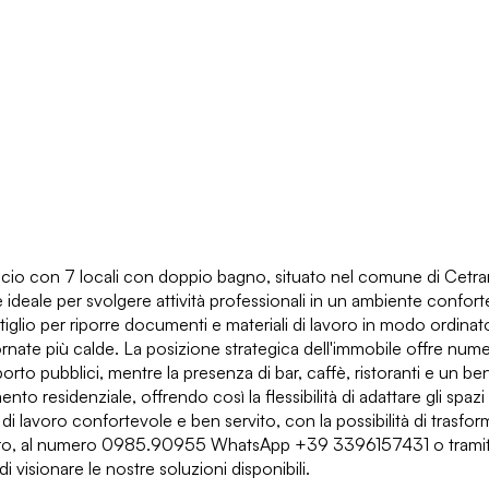
icio con 7 locali con doppio bagno, situato nel comune di Cetra
ideale per svolgere attività professionali in un ambiente conforte
postiglio per riporre documenti e materiali di lavoro in modo ordin
iornate più calde. La posizione strategica dell'immobile offre nume
porto pubblici, mentre la presenza di bar, caffè, ristoranti e un b
to residenziale, offrendo così la flessibilità di adattare gli spazi 
 lavoro confortevole e ben servito, con la possibilità di trasfor
etraro, al numero 0985.90955 WhatsApp +39 3396157431 o tramite 
 di visionare le nostre soluzioni disponibili.