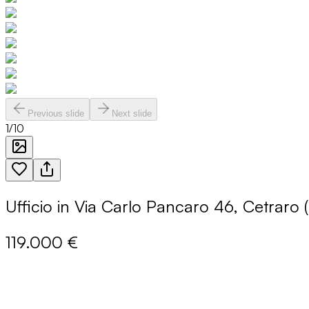
Previous slide
Next slide
1
/
10
Ufficio in Via Carlo Pancaro 46, Cetraro 
119.000 €