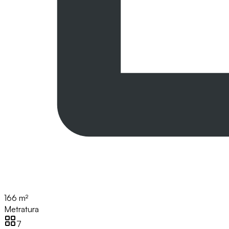
166 m²
Metratura
7