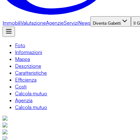
Immobili
Valutazione
Agenzie
Servizi
News
Diventa Gabetti
Il 
Foto
Informazioni
Mappa
Descrizione
Caratteristiche
Efficienza
Costi
Calcola mutuo
Agenzia
Calcola mutuo