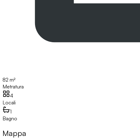
82 m²
Metratura
4
Locali
1
Bagno
Mappa