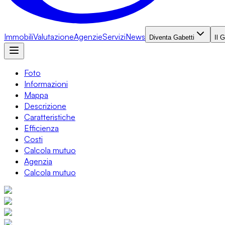
Immobili
Valutazione
Agenzie
Servizi
News
Diventa Gabetti
Il 
Foto
Informazioni
Mappa
Descrizione
Caratteristiche
Efficienza
Costi
Calcola mutuo
Agenzia
Calcola mutuo