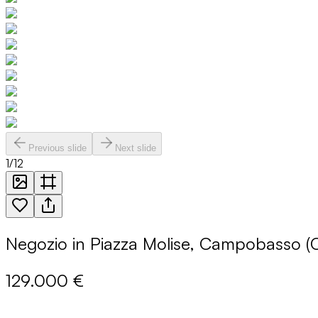
Previous slide
Next slide
1
/
12
Negozio in Piazza Molise, Campobasso (
129.000 €