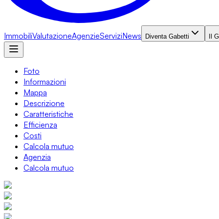
Immobili
Valutazione
Agenzie
Servizi
News
Diventa Gabetti
Il 
Foto
Informazioni
Mappa
Descrizione
Caratteristiche
Efficienza
Costi
Calcola mutuo
Agenzia
Calcola mutuo