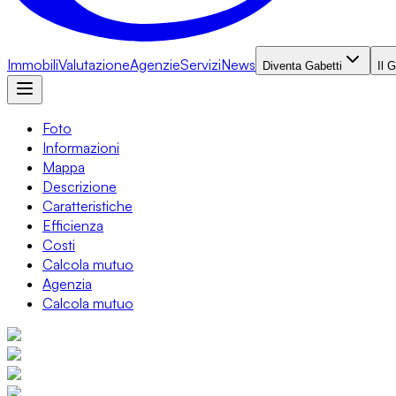
Immobili
Valutazione
Agenzie
Servizi
News
Diventa Gabetti
Il 
Foto
Informazioni
Mappa
Descrizione
Caratteristiche
Efficienza
Costi
Calcola mutuo
Agenzia
Calcola mutuo