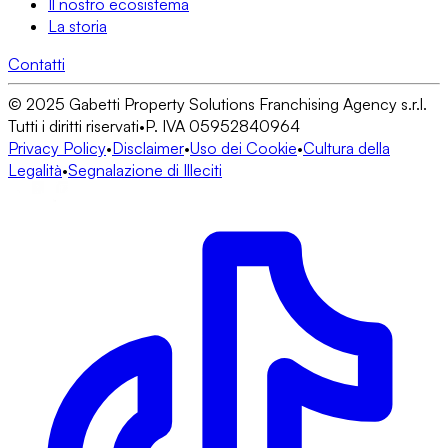
Il nostro ecosistema
La storia
Contatti
© 2025 Gabetti Property Solutions Franchising Agency s.r.l.
Tutti i diritti riservati
•
P. IVA 05952840964
Privacy Policy
•
Disclaimer
•
Uso dei Cookie
•
Cultura della
Legalità
•
Segnalazione di Illeciti