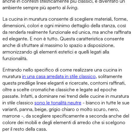
anche in contesti stilisticamente più classici
, è diventato un
ambiente sempre più aperto al
living
.
La cucina in muratura
consente di scegliere materiali
,
forme
,
dimensioni
,
colori
e ogni minimo dettaglio della stanza, così
da renderla realmente funzionale ed unica, ma anche raffinata
ed elegante. E non è tutto. Questa caratteristica
consente
anche di sfruttare al massimo lo spazio a disposizione
,
armonizzando gli elementi estetici e quelli legati alla
funzionalità.
Entrando nello specifico di
come realizzare una cucina in
muratura
in una casa arredata in stile classico
, solitamente
questa predilige linee eleganti e ricercate, contorni raffinati,
oltre a scelte cromatiche classiche e legate ad epoche
passate. Infatti,
a dominare nei trend delle cucine in muratura
in stile classico
sono le tonalità neutre
- bianco in tutte le sue
varianti, panna, beige, grigio chiaro o molto scuro, nero,
marrone -, da scegliere specificamente
a seconda anche del
colore dei mobili e degli elementi di arredo
che si scelgono
per il resto della casa.