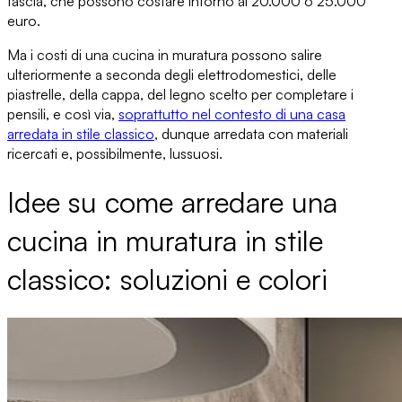
fascia, che possono
costare intorno ai 20.000 o 25.000
euro
.
Ma
i costi di una cucina in muratura possono salire
ulteriormente
a seconda degli elettrodomestici, delle
piastrelle, della cappa, del legno scelto per completare i
pensili, e così via,
soprattutto
nel contesto di una casa
arredata in stile classico
, dunque arredata con materiali
ricercati e, possibilmente, lussuosi.
Idee su come arredare una
cucina in muratura in stile
classico: soluzioni e colori