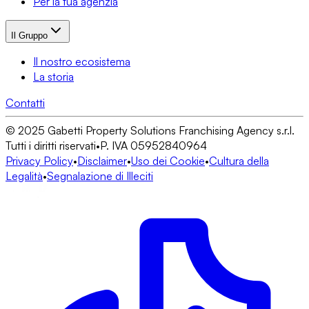
Per la tua agenzia
Il Gruppo
Il nostro ecosistema
La storia
Contatti
© 2025 Gabetti Property Solutions Franchising Agency s.r.l.
Tutti i diritti riservati
•
P. IVA 05952840964
Privacy Policy
•
Disclaimer
•
Uso dei Cookie
•
Cultura della
Legalità
•
Segnalazione di Illeciti