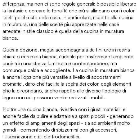
differenza
, ma non ci sono regole generali: è possibile liberare
la fantasia e cercare le tonalità che più si allineano con i colori
scelti per il resto della casa. In particolare, rispetto alla cucina
in muratura, una delle scelte più apprezzate
nelle case
arredate in stile classico
è quella della cucina in muratura
bianca.
Questa opzione, magari accompagnata da finiture in resina
chiara o ceramica bianca, è ideale per trasformare l’ambiente
cucina in
una stanza luminosa e contemporaneo
, ma
comunque calda e accogliente.
La cucina in muratura bianca
è anche l’opzione più versatile
a livello di accostamenti
cromatici, dato che facilita la scelta dei colori degli elementi
che la circondano, anche rispetto alle
diverse tipologie di
legno
con cui possono venire realizzati i mobili.
Inoltre una cucina bianca, rivestiva con i giusti materiali,
è
anche facile da pulire e adatta sia a spazi piccoli
- generando
un effetto di ampliamenti degli spazi -
sia ad ambienti molto
grandi
- consentendo di sbizzarrirsi con gli accessori,
l’illuminazione e gli elettrodomestici.