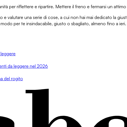
à per riflettere e ripartire. Mettere il freno e fermarsi un atti
to e
valutare
una serie di cose
, a cui non hai mai dedicato la gius
modo per te insindacabile, giusto o sbagliato, almeno fino a ieri.
 leggere
menti da leggere nel 2026
a del rogito