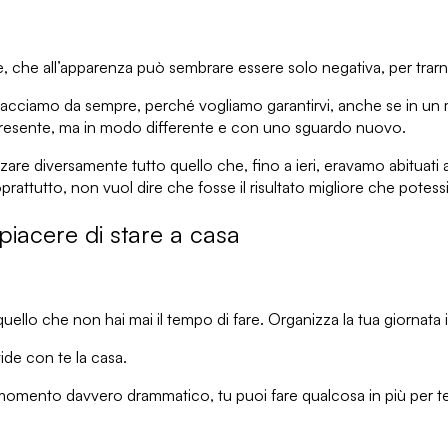
e, che all’apparenza può sembrare essere solo negativa, per tr
e facciamo da sempre, perché vogliamo garantirvi, anche se in un
presente, ma in modo differente e con
uno sguardo nuovo.
zzare diversamente tutto quello che, fino a ieri, eravamo abituati a
prattutto, non vuol dire che fosse
il risultato migliore
che potess
piacere di stare a casa
uello che non hai mai il tempo di fare.
Organizza la tua giornata
ide con te la casa.
 momento davvero drammatico, tu puoi fare qualcosa in più per te e