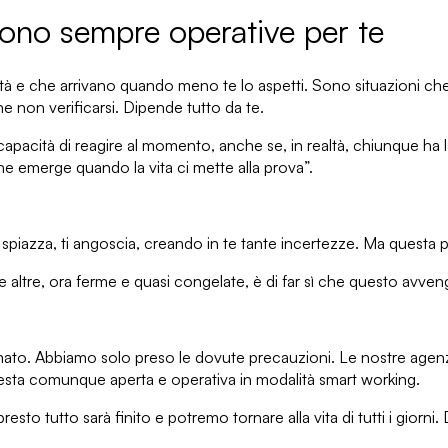
sono sempre operative per te
ltà e che arrivano
quando meno te lo aspetti
. Sono situazioni ch
 non verificarsi.
Dipende tutto da te
.
capacità di reagire al momento, anche se, in realtà, chiunque ha la
he emerge quando la vita ci mette alla prova”.
i spiazza, ti angoscia, creando in te tante incertezze. Ma questa 
 altre, ora ferme e quasi congelate, è di far sì che questo avven
mato
. Abbiamo solo preso le dovute precauzioni. Le
nostre agen
resta comunque aperta e operativa in modalità
smart working.
 tutto sarà finito e potremo tornare alla vita di tutti i giorn