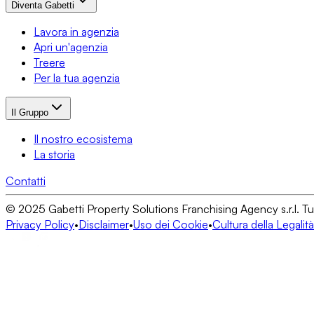
Diventa Gabetti
Lavora in agenzia
Apri un'agenzia
Treere
Per la tua agenzia
Il Gruppo
Il nostro ecosistema
La storia
Contatti
© 2025 Gabetti Property Solutions Franchising Agency s.r.l. Tutti i
Privacy Policy
•
Disclaimer
•
Uso dei Cookie
•
Cultura della Legalità