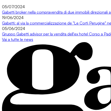
05/07/2024
Gabetti broker nella compravendita di due immobili direzionali 
19/06/2024
Gabetti: al via la commercializzazione de "Le Corti Perugine"
05/06/2024
Gruppo Gabetti advisor per la vendita dell'ex hotel Corso a Pa
Vai a tutte le news