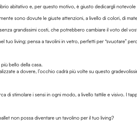
ibrio abitativo e, per questo motivo, è giusto dedicargli notevole
e sono dovute le giuste attenzioni, a livello di colori, di materia
i senza grandissimi costi, che potrebbero cambiare il voto del vost
nel tuo living; pensa a tavolini in vetro, perfetti per “svuotare” pe
iù bello della casa.
zzate a dovere, l’occhio cadrà più volte su questo gradevolissi
di stimolare i sensi in ogni modo, a livello tattile e visivo. I tap
pallet non possa diventare un tavolino per il tuo living?