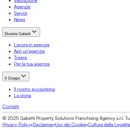
Valutazione
Agenzie
Servizi
News
Diventa Gabetti
Lavora in agenzia
Apri un'agenzia
Treere
Per la tua agenzia
Il Gruppo
Il nostro ecosistema
La storia
Contatti
© 2025 Gabetti Property Solutions Franchising Agency s.r.l. Tutti i
Privacy Policy
•
Disclaimer
•
Uso dei Cookie
•
Cultura della Legalità