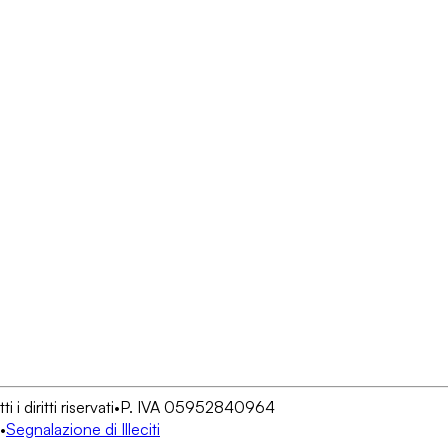
 diritti riservati
•
P. IVA 05952840964
•
Segnalazione di Illeciti