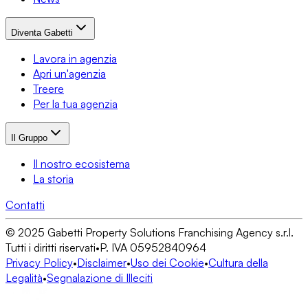
Diventa Gabetti
Lavora in agenzia
Apri un'agenzia
Treere
Per la tua agenzia
Il Gruppo
Il nostro ecosistema
La storia
Contatti
© 2025 Gabetti Property Solutions Franchising Agency s.r.l.
Tutti i diritti riservati
•
P. IVA 05952840964
Privacy Policy
•
Disclaimer
•
Uso dei Cookie
•
Cultura della
Legalità
•
Segnalazione di Illeciti