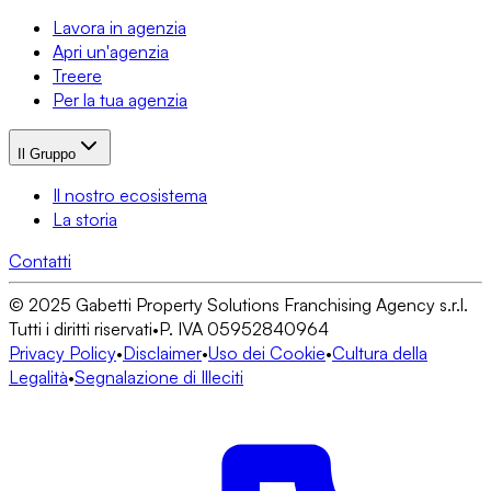
Lavora in agenzia
Apri un'agenzia
Treere
Per la tua agenzia
Il Gruppo
Il nostro ecosistema
La storia
Contatti
© 2025 Gabetti Property Solutions Franchising Agency s.r.l.
Tutti i diritti riservati
•
P. IVA 05952840964
Privacy Policy
•
Disclaimer
•
Uso dei Cookie
•
Cultura della
Legalità
•
Segnalazione di Illeciti