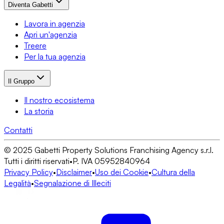
Diventa Gabetti
Lavora in agenzia
Apri un'agenzia
Treere
Per la tua agenzia
Il Gruppo
Il nostro ecosistema
La storia
Contatti
© 2025 Gabetti Property Solutions Franchising Agency s.r.l.
Tutti i diritti riservati
•
P. IVA 05952840964
Privacy Policy
•
Disclaimer
•
Uso dei Cookie
•
Cultura della
Legalità
•
Segnalazione di Illeciti