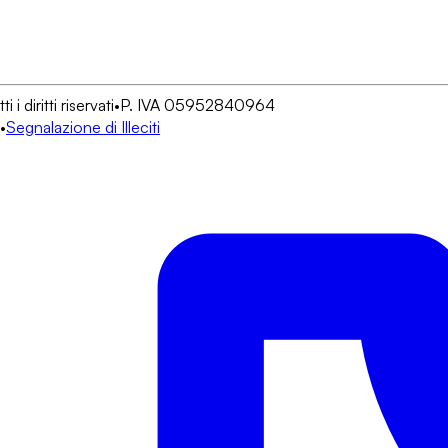
 diritti riservati
•
P. IVA 05952840964
•
Segnalazione di Illeciti