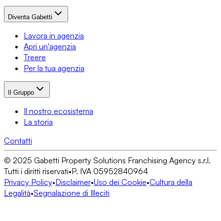
Diventa Gabetti
Lavora in agenzia
Apri un'agenzia
Treere
Per la tua agenzia
Il Gruppo
Il nostro ecosistema
La storia
Contatti
© 2025 Gabetti Property Solutions Franchising Agency s.r.l.
Tutti i diritti riservati
•
P. IVA 05952840964
Privacy Policy
•
Disclaimer
•
Uso dei Cookie
•
Cultura della
Legalità
•
Segnalazione di Illeciti