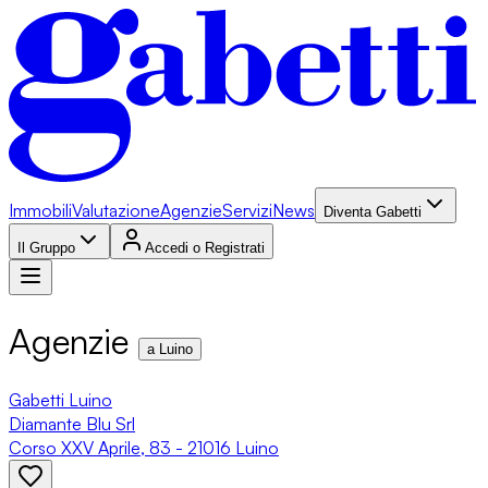
Immobili
Valutazione
Agenzie
Servizi
News
Diventa Gabetti
Il Gruppo
Accedi o Registrati
Agenzie
a Luino
Gabetti Luino
Diamante Blu Srl
Corso XXV Aprile, 83 - 21016 Luino