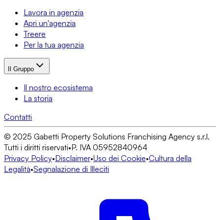
Lavora in agenzia
Apri un'agenzia
Treere
Per la tua agenzia
Il Gruppo
Il nostro ecosistema
La storia
Contatti
© 2025 Gabetti Property Solutions Franchising Agency s.r.l.
Tutti i diritti riservati
•
P. IVA 05952840964
Privacy Policy
•
Disclaimer
•
Uso dei Cookie
•
Cultura della
Legalità
•
Segnalazione di Illeciti