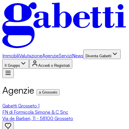
Immobili
Valutazione
Agenzie
Servizi
News
Diventa Gabetti
Il Gruppo
Accedi o Registrati
Agenzie
a Grosseto
Gabetti Grosseto 1
FN di Formicola Simone & C Snc
Via de Barberi, 11 - 58100 Grosseto