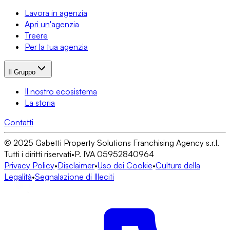
Lavora in agenzia
Apri un'agenzia
Treere
Per la tua agenzia
Il Gruppo
Il nostro ecosistema
La storia
Contatti
© 2025 Gabetti Property Solutions Franchising Agency s.r.l.
Tutti i diritti riservati
•
P. IVA 05952840964
Privacy Policy
•
Disclaimer
•
Uso dei Cookie
•
Cultura della
Legalità
•
Segnalazione di Illeciti