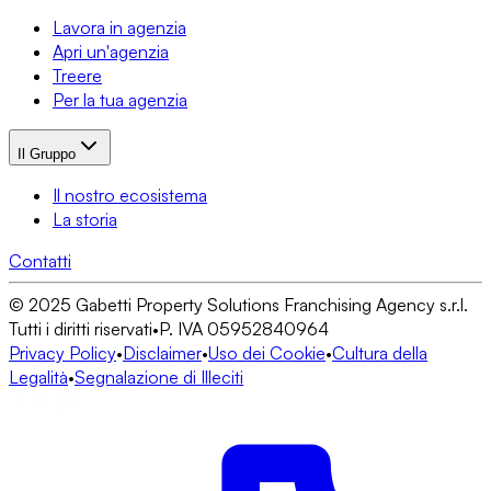
Lavora in agenzia
Apri un'agenzia
Treere
Per la tua agenzia
Il Gruppo
Il nostro ecosistema
La storia
Contatti
© 2025 Gabetti Property Solutions Franchising Agency s.r.l.
Tutti i diritti riservati
•
P. IVA 05952840964
Privacy Policy
•
Disclaimer
•
Uso dei Cookie
•
Cultura della
Legalità
•
Segnalazione di Illeciti