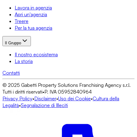
Lavora in agenzia
Apri un'agenzia
Treere
Per la tua agenzia
Il Gruppo
Il nostro ecosistema
La storia
Contatti
© 2025 Gabetti Property Solutions Franchising Agency s.r.l.
Tutti i diritti riservati
•
P. IVA 05952840964
Privacy Policy
•
Disclaimer
•
Uso dei Cookie
•
Cultura della
Legalità
•
Segnalazione di Illeciti