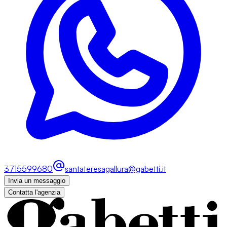
3715599680
santateresagallura@gabetti.it
Invia un messaggio
Contatta l'agenzia