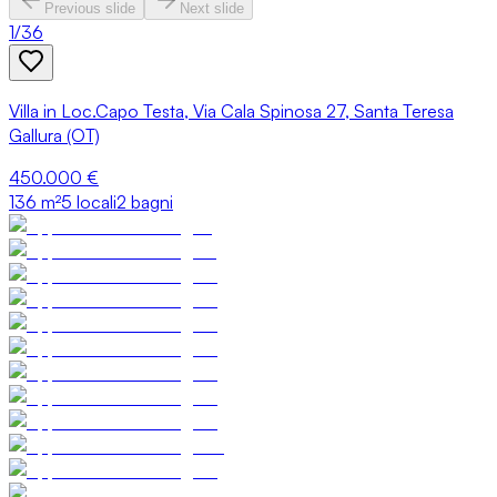
Previous slide
Next slide
1
/
36
Villa in Loc.Capo Testa, Via Cala Spinosa 27, Santa Teresa
Gallura (OT)
450.000 €
136
m²
5 locali
2 bagni