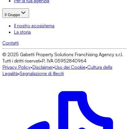
Per la tua agenzia
Il Gruppo
Il nostro ecosistema
La storia
Contatti
© 2025 Gabetti Property Solutions Franchising Agency s.r.l.
Tutti i diritti riservati
•
P. IVA 05952840964
Privacy Policy
•
Disclaimer
•
Uso dei Cookie
•
Cultura della
Legalità
•
Segnalazione di Illeciti