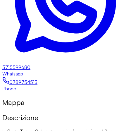
3715599680
Whatsapp
0789754513
Phone
Mappa
Descrizione