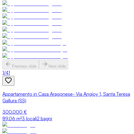
Previous slide
Next slide
1
/
41
Appartamento in Casa Aragonese- Via Angioy 1, Santa Teresa
Gallura (SS)
300.000 €
89.06
m²
3 locali
2 bagni